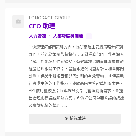
LONGSAGE GROUP
CEO 助理
人力資源
人事發展與訓練
...
1.快速理解部門策略方向，協助高階主管將策略分解到
部門，並能對策略監督執行； 2.對業務部門工作有深入
了解，能迅速抓住關鍵點，有效率地協助管理階層推動
經營管理相關工作； 3.監督跟進公司重點項目和各部門
計劃，保證重點項目和部門計劃的有效實施； 4.傳達執
行高階主管的工作指示，協助高階主管起草相關文件，
PPT使用量較強； 5.準確識別部門管理創新需求，並提
出合理化建議或解決方​​案； 6.做好公司重要會議的記錄
及會議紀錄的整理；...
檢視職缺