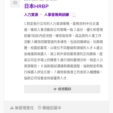
日本HRBP
人力資源
人事發展與訓練
...
1.制定執行公司的人力資源策略，能夠流利中日文溝
通，確保人事活動與公司策略一致 2.設計、優化和管理
招募/培訓/內控流程，確保高效率、高品質的人事工作
活動 3.確保招募管道的多樣性，包括招募網站、社群媒
體、校園招募等，以吸引不同層級和領域的人才 4.建立
並維護與候選人、員工和外部招募資源的正向關係，提
高公司在市場上的聲譽 5.進行資料整理分析，制定人力
資源報告。 6.協助面試溝通和跟進過程，協助制定和執
行候選人評估方案。 7.確保新進員工的良好入職體驗，
協助公司培養並保留優秀人才...
檢視職缺
無管理責任
積極招募中