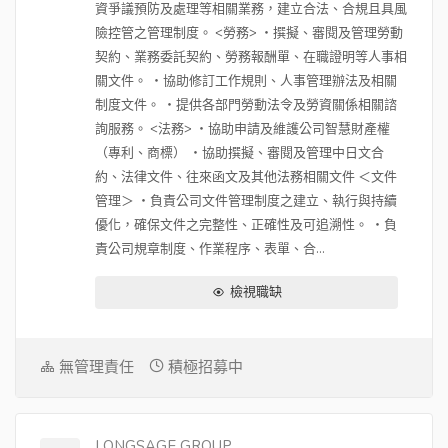
資爭議預防及處理等相關業務，建立合法、合規且具風
險控管之管理制度。 <勞務> ・撰擬、審閱及管理勞動
契約、業務委託契約、勞務報酬單、在職證明等人事相
關文件。 ・協助修訂工作規則、人事管理辦法及相關
制度文件。 ・提供各部門勞動法令及勞資關係相關諮
詢服務。 <法務> ・協助申請及維護公司智慧財產權
（專利、商標） ・協助撰擬、審閱及管理中日文合
約、法律文件、往來函文及其他法務相關文件 ＜文件
管理＞ ・負責公司文件管理制度之建立、執行與持續
優化，確保文件之完整性、正確性及可追溯性。 ・負
責公司規章制度、作業程序、表單、合...
檢視職缺
無管理責任
積極招募中
LONGSAGE GROUP