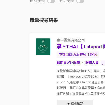
進階搜尋
全文搜尋
職缺搜尋結果
春申雲集有限公司
享。THAI【 Lalap
中餐廚師丙級技術士證照
顧問與客戶服務
服務人員
...
★全新南洋料理品牌★人才募集中 享。TH
氛圍】 【Impression深刻印
2025年5月南港La la por
夥伴們 一起打造兼具娛樂與美食的絕佳饗宴！ 
庫存管理 2.負責獨立執行工作站別及訓
檢視職缺