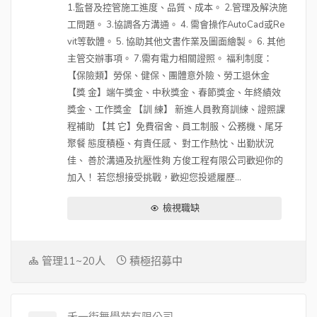
1.監督及控管施工進度、品質、成本。 2.管理及解決施
工問題。 3.協調各方溝通。 4. 需會操作AutoCad或Re
vit等軟體。 5. 協助其他文書作業及圖面繪製。 6. 其他
主管交辦事項。 7.需有電力相關證照。 福利制度：
【保險類】勞保、健保、團體意外險、勞工退休金
【獎 金】端午獎金、中秋獎金、春節獎金、年終績效
獎金、工作獎金 【訓 練】 新進人員教育訓練、證照課
程補助 【其 它】免費宿舍、員工制服、公務機、尾牙
聚餐 態度積極、有責任感、 對工作熱忱、出勤狀況
佳、 善於溝通及抗壓性夠 方俊工程有限公司歡迎你的
加入！ 若您想接受挑戰，歡迎您投遞履歷...
檢視職缺
管理11~20人
積極招募中