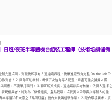
司
】日班/夜班半導體機台組裝工程師（技術培訓儲備
全新完整培訓：到職後即享有 3 週通識課程，後續進廠另有完整 On-the-Job Tr
零開始把你教到會！ 2. 團隊互助機制：每個班次皆有專人配置，且盡可能安排雙人搭
與照應，不需單打獨鬥。 3. 轉正薪資成長：通過培訓與考核後，依個人選擇之
管道：表現優異者，將列為「儲備組長」重點栽培，培養獨立帶隊與指導新人的能
：負責半導體知名大廠之「晶圓研磨」機台安裝與組裝作業。 2. 配合環境要求：須