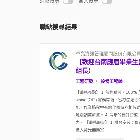
進階搜尋
全文搜尋
職缺搜尋結果
卓亮資訊管理顧問股份有限公
【歡迎台南應屆畢業生
組長）
工程研發
設備工程師
【職務亮點】 1. 無經驗可，100% 
aining (OJT) 實務帶領，從
配，作業過程中有夥伴隨時互相協助
班別調整薪資。 4. 清晰的晉升
力。 【職務職責】 1. 機台安裝
進入黃光無塵室...