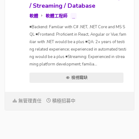
/ Streaming / Database
軟體
軟體工程師
...
◾Backend: Familiar with C# .NET, .NET Core and MS S
QL ◾Frontend: Proficient in React, Angular or Vue; fam
iliar with .NET would be a plus ◾QA: 2+ years of testi
ng related experience; experienced in automated testi
ng would be a plus ◾Streaming: Experienced in strea
ming platform development; familia...
檢視職缺
無管理責任
積極招募中