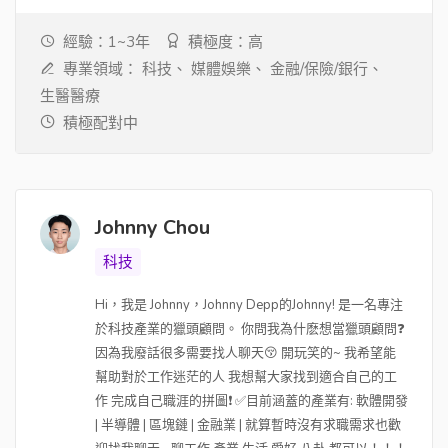
經驗：1~3年
積極度：高
專業領域：
科技、
媒體娛樂、
金融/保險/銀行、
生醫醫療
積極配對中
Johnny Chou
科技
Hi，我是 Johnny，Johnny Depp的Johnny! 是一名專注
於科技產業的獵頭顧問。 你問我為什麽想當獵頭顧問❓
因為我廢話很多需要找人聊天😚 開玩笑的~ 我希望能
幫助對於工作迷茫的人 我想幫大家找到適合自己的工
作 完成自己職涯的拼圖❗ ✅目前涵蓋的產業有: 軟體開發
| 半導體 | 區塊鏈 | 金融業 | 就算暫時沒有求職需求也歡