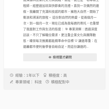
我深諳科技業的文化與挑戰。曾經，我也是一名專案工
程師，經歷過加班與快節奏的洗禮。直到一次偶然的連
假，我離開了充滿科技感的都市，擁抱大自然，開始了
衝浪和溯溪的旅程。 這份對自然的熱愛，從兩個月一
次，到一個月一次，現在已成為我每週的寄托，也重塑
了我面對工作與生活的態度： 🎯 專業洞察：透過深度
訪談，不只了解職位需求，更注重企業文化與團隊動
態，確保每次推薦都能精準命中目標 💡 謙遜尊重：在
遠離都市便利後學會自給自足，而這份謙遜的...
檢視獵才顧問
經驗：1年以下
積極度：高
專業領域：
科技
積極配對中