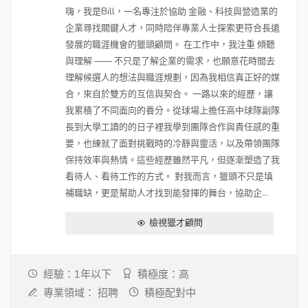
嗨，我是Bill，一名專注於協助 金融、科技與營造業的
企業尋找關鍵人才，同時陪伴專業人士探索更符合長遠
發展的職涯機會的獵頭顧問。 在工作中，我注重 傾聽
與理解 —— 不只是了解企業的需求，也願意花時間去
理解候選人的想法與職涯規劃，因為我相信真正好的媒
合，來自於雙方的互信與契合。 一路以來的經歷，讓
我累積了不同面向的養分。從球場上擔任高中球隊副隊
長到大學工讀的的日子裡我學到團隊合作與責任感的重
要，也練就了面對挑戰時的冷靜與靈活，以及帶領團隊
保持效率與熱情。這些經歷雖然平凡，但逐漸塑造了我
看待人、看待工作的方式。 對我而言，獵頭不只是填
補職缺，更是幫助人才找到能發揮的舞台，協助企...
檢視獵才顧問
經驗：1年以下
積極度：高
專業領域：
招聘
積極配對中