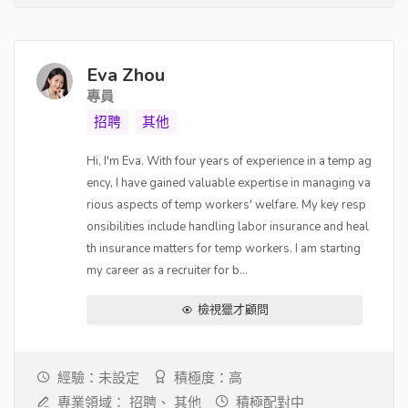
Eva Zhou
專員
招聘
其他
Hi, I'm Eva. With four years of experience in a temp ag
ency, I have gained valuable expertise in managing va
rious aspects of temp workers' welfare. My key resp
onsibilities include handling labor insurance and heal
th insurance matters for temp workers. I am starting
my career as a recruiter for b...
檢視獵才顧問
經驗：未設定
積極度：高
專業領域：
招聘、
其他
積極配對中