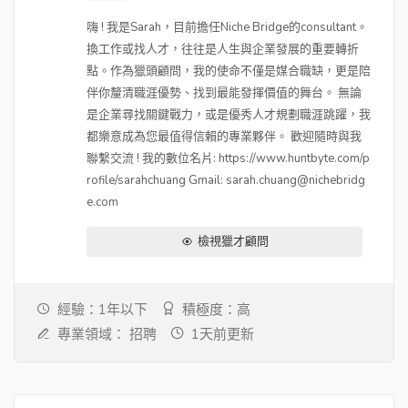
嗨 ! 我是Sarah，目前擔任Niche Bridge的consultant。
換工作或找人才，往往是人生與企業發展的重要轉折
點。作為獵頭顧問，我的使命不僅是媒合職缺，更是陪
伴你釐清職涯優勢、找到最能發揮價值的舞台。 無論
是企業尋找關鍵戰力，或是優秀人才規劃職涯跳躍，我
都樂意成為您最值得信賴的專業夥伴。 歡迎隨時與我
聯繫交流 ! 我的數位名片: https://www.huntbyte.com/p
rofile/sarahchuang Gmail: sarah.chuang@nichebridg
e.com
檢視獵才顧問
經驗：1年以下
積極度：高
專業領域：
招聘
1天前更新