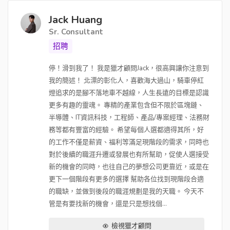
Jack Huang
Sr. Consultant
招聘
停！滑到我了！ 我是獵才顧問Jack，很高興讓你注意到
我的簡述！ 北漂的彰化人，喜歡海大過山，騎車停紅
燈追求的是腳不落地車不越線，人生長遠的目標是認識
更多有趣的靈魂。 專精的產業包含但不限於區塊鏈、
半導體、IT資訊科技，工程師、產品/專案經理、法務財
務等都有豐富的經驗。 希望每個人選都適得其所，好
的工作不僅是薪資、福利等滿足現階段的需求，同時也
對於後續的職涯升遷或發展也有所幫助，促使人選接受
新的機會的同時，也往自己的夢想公司更靠近，或是在
更下一個階段有更多的選擇 幫助各位找到現階段合適
的職缺，並做到後段的職涯規劃是我的天職。 今天不
管是有要找新的機會，還是只是想找個...
檢視獵才顧問