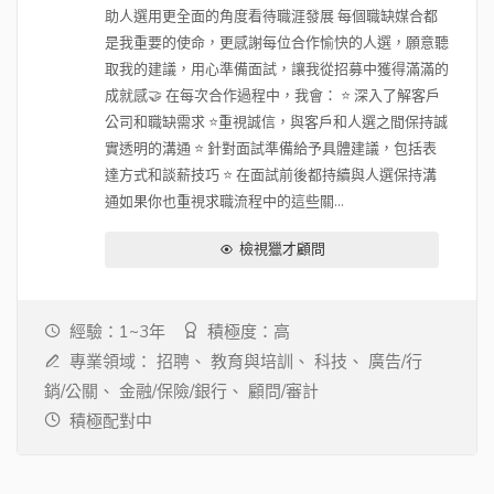
助人選用更全面的角度看待職涯發展 每個職缺媒合都
是我重要的使命，更感謝每位合作愉快的人選，願意聽
取我的建議，用心準備面試，讓我從招募中獲得滿滿的
成就感🤝 在每次合作過程中，我會： ⭐ 深入了解客戶
公司和職缺需求 ⭐重視誠信，與客戶和人選之間保持誠
實透明的溝通 ⭐ 針對面試準備給予具體建議，包括表
達方式和談薪技巧 ⭐ 在面試前後都持續與人選保持溝
通如果你也重視求職流程中的這些關...
檢視獵才顧問
經驗：1~3年
積極度：高
專業領域：
招聘、
教育與培訓、
科技、
廣告/行
銷/公關、
金融/保險/銀行、
顧問/審計
積極配對中