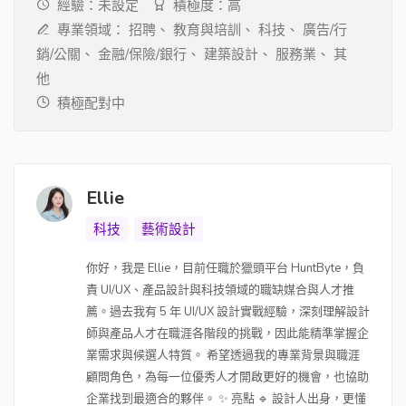
經驗：未設定
積極度：高
專業領域：
招聘、
教育與培訓、
科技、
廣告/行
銷/公關、
金融/保險/銀行、
建築設計、
服務業、
其
他
積極配對中
Ellie
科技
藝術設計
你好，我是 Ellie，目前任職於獵頭平台 HuntByte，負
責 UI/UX、產品設計與科技領域的職缺媒合與人才推
薦。過去我有 5 年 UI/UX 設計實戰經驗，深刻理解設計
師與產品人才在職涯各階段的挑戰，因此能精準掌握企
業需求與候選人特質。 希望透過我的專業背景與職涯
顧問角色，為每一位優秀人才開啟更好的機會，也協助
企業找到最適合的夥伴。 ✨ 亮點 🔹 設計人出身，更懂