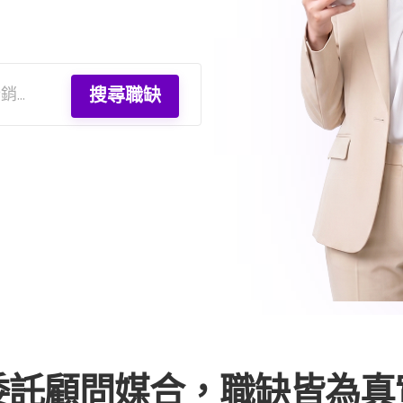
搜尋職缺
委託顧問媒合，
職缺皆為真