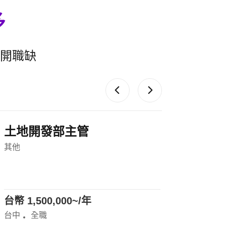
多
公開職缺
開發規劃處主管
機電
其他
機電工程
台幣 1,500,000~/年
台幣 1,
台中
全職
台中