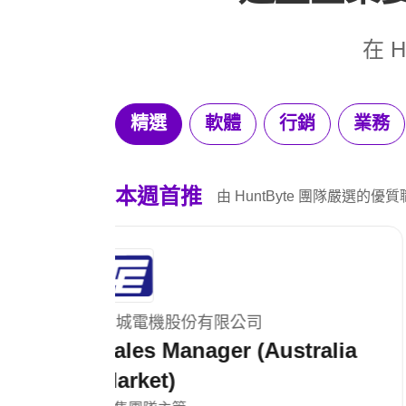
在 
精選
軟體
行銷
業務
本週首推
由 HuntByte 團隊嚴選的優
信曜科技股份有限公司
tralia
硬體研發主管 Hardware
R&D Manager (5G Small