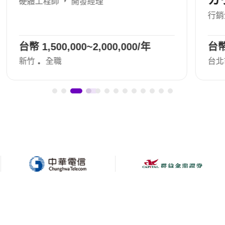
Account Executive（Web
行銷企劃
廣告文案／企劃
…
マーケティング全般 企画/
台幣 360,000~840,000/年
提案/PJ管理）
台北市
全職