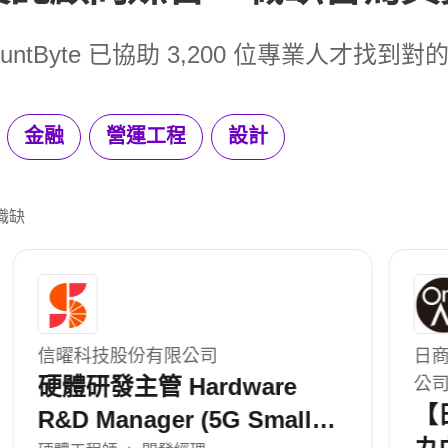
HuntByte 已協助 3,200 位專業人才找到對
金融
營運工程
設計
質職缺
日商卓一智能科技股份有限公司台灣分
公司
【日本人歓迎】【日商】ア
カウントエグゼクティブ