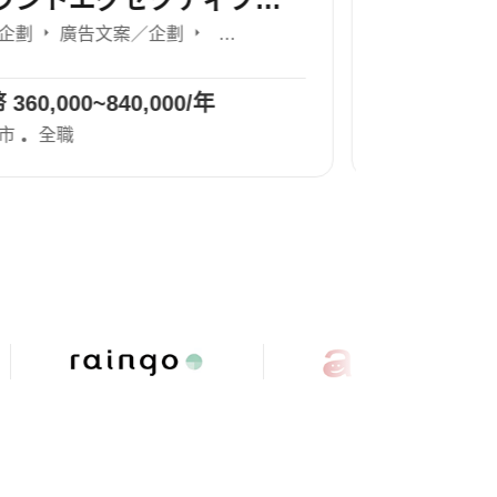
空調工程師
機電技師／工程師
…
台幣 420,000~/年
台幣 48
新北市
桃園
…
全職
台北市