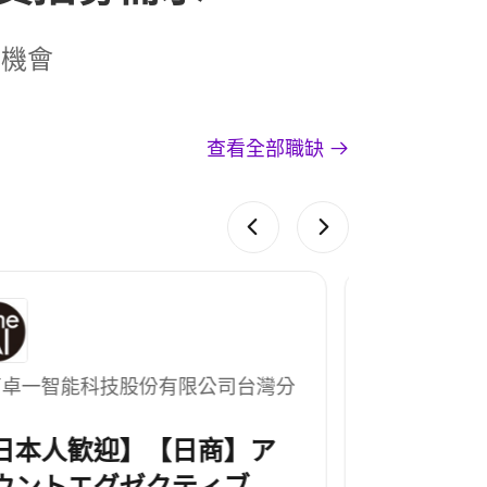
的機會
查看全部職缺
華葳集成股份有限公司
摩斯漢
機電/空調工程師(台中/桃園/
【總
新北)【保障年薪14個月】
網路管理