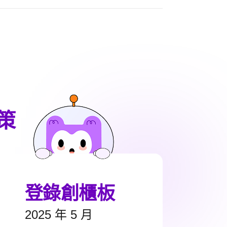
策
登錄創櫃板
2025 年 5 月