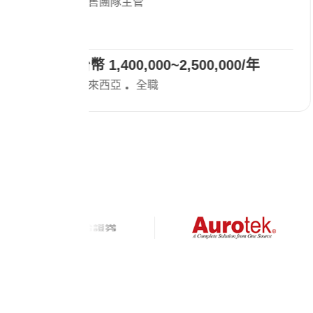
Cell / 小基站)
硬體工程師
開發經理
00/年
台幣 1,500,000~2,000,000/年
新竹
全職