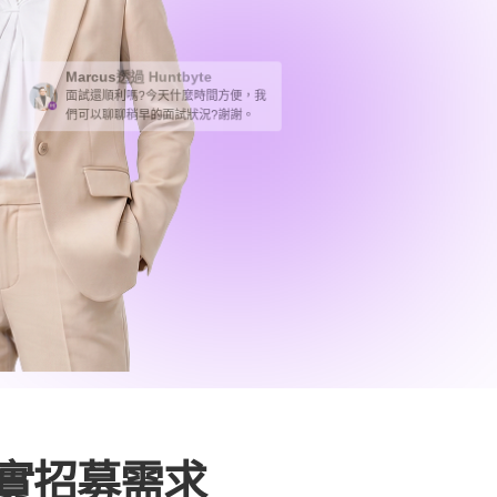
Marcus
透過 Huntbyte
面試還順利嗎?今天什麼時間方便，我
們可以聊聊稍早的面試狀況?謝謝。
實招募需求