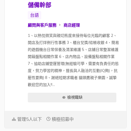
儲備幹部
台語
顧問與客戶服務
商店經理
1、以熱忱微笑與親切熊度來接待每位光臨的顧客 2、
開店及打烊例行性事務 3、櫃台兌獎/結帳收銀 4、簡易
的遊戲機台日常保養及清潔維護 5、店鋪日常整潔維護
開箱盤點相關作業 6、店內物品、設備盤點相關作業
7、協助店鋪營運管理(無經驗可學，需要有負責任的態
度，努力學習的精神，擅長與人融洽的互動(IQ夠)，抗
壓性要夠) 8、謝絕短期求職者 貓頭鷹親子樂園，誠摯
歡迎您的加入!!...
檢視職缺
管理5人以下
積極招募中