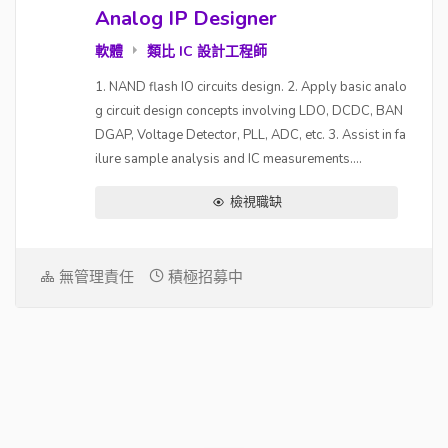
Analog IP Designer
軟體
類比 IC 設計工程師
1. NAND flash IO circuits design. 2. Apply basic analo
g circuit design concepts involving LDO, DCDC, BAN
DGAP, Voltage Detector, PLL, ADC, etc. 3. Assist in fa
ilure sample analysis and IC measurements....
檢視職缺
無管理責任
積極招募中