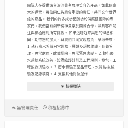
團隊志在提供讓台灣消費者展現笑容的產品。如此個龐
大的運營，每位同仁皆肩負重要的責任，共同交付世界
級的產品。 我們的許多成功都歸功於供應鏈團隊的專
家們。我們富有創新精神且樂於團隊合作，兼具客戶關
注與積極應對所有挑戰。 如果這聽起來與您的理念相
同，期待您的加入，與我們共同實現抱負，樂啟未來。
1. 執行廢水系統日常巡檢、運轉及環境維護、保養管
理、異常處理、故障排除、異常緊急應變。 2. 執行廢
水系統系統改善、設備維護計劃及工程規劃、發包、工
程監造與驗收。 3. 廢水實驗室藥品管理、水質監控,檢
驗及記錄填寫。 4. 支援其他崗位運作...
檢視職缺
無管理責任
積極招募中