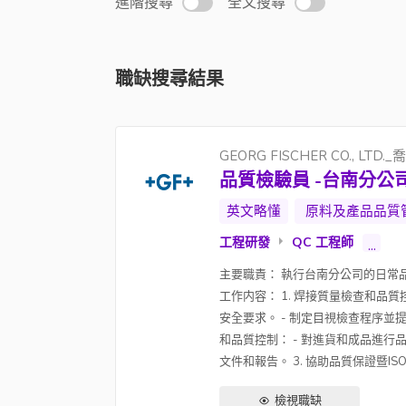
進階搜尋
全文搜尋
職缺搜尋結果
GEORG FISCHER CO., L
品質檢驗員 -台南分公
英文略懂
原料及產品品質
工程研發
QC 工程師
...
主要職責： 執行台南分公司的日常品
工作内容： 1. 焊接質量檢查和品質
安全要求。 - 制定目視檢查程序並提
和品質控制： - 對進貨和成品進行
文件和報告。 3. 協助品質保證暨IS
檢視職缺