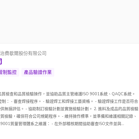
TD._喬治費歇爾股份有限公司
司
管制監控
產品驗證作業
質檢查和品質檢驗操作，並協助品質主管維護ISO 9001系統、QAQC系統。
控制： - 審查焊接程序。 - 驗證焊工和焊接工藝資格。 - 驗證焊接工作是否符合
供無損評估。 - 協助制訂檢驗計劃並實施檢驗計劃。 2. 進料及成品的品質檢驗
品質檢驗，確保符合公司規範程序。 - 維持操作標準，並準備和維護相關記錄、
O9001質量管理體系之維護： - 在外部稽核期間協助審查ISO文件並與...