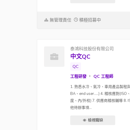
無管理責任
積極招募中
泰鴻科技股份有限公司
中文QC
QC
工程研發
QC 工程師
1. 熟悉水冷、氣冷、車用產品製程與相關經
BA、end user…..) 4. 稽核應對
度、內/外校) 7. 供應商稽核輔導 8. 
他待辦事項...
檢視職缺