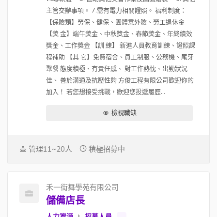
主管交辦事項。 7.需有電力相關證照。 福利制度：
【保險類】勞保、健保、團體意外險、勞工退休金
【獎 金】端午獎金、中秋獎金、春節獎金、年終績效
獎金、工作獎金 【訓 練】 新進人員教育訓練、證照課
程補助 【其 它】免費宿舍、員工制服、公務機、尾牙
聚餐 態度積極、有責任感、 對工作熱忱、出勤狀況
佳、 善於溝通及抗壓性夠 方俊工程有限公司歡迎你的
加入！ 若您想接受挑戰，歡迎您投遞履歷...
檢視職缺
管理11~20人
積極招募中
禾一街舞學苑有限公司
儲備店長
人力資源
招募人員