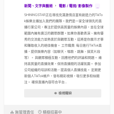
新聞、文字與藝術
電影 / 電視/ 影像製作
...
SHININGSTAR正在尋找充滿激情且富有創造力的TikTo
k娛樂主播加入我們的團隊。我們是一家全球領先的直
播行業公司，專注於提供高質量的娛樂內容，並在全球
範圍內擁有廣泛的觀眾群體。如果你喜歡表演、擁有優
秀的交流能力並熱衷於與觀眾互動，這將是你展示才華
和賺取收入的絕佳機會。 工作職責: 每日進行TikTok直
播，提供娛樂內容（如聊天、唱歌、跳舞、搞笑片段
等）。 與觀眾積極互動，回應他們的評論和問題。 維
持高質量的直播效果，保持直播間的活躍氛圍。 參加
公司組織的培訓和活動，提高個人直播技能。 定期更
新個人TikTok帳戶，發布精彩視頻，吸引更多粉絲關
注。 確保直播內容符合平台...
檢視職缺
無管理責任
積極招募中