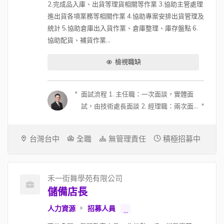
2.完成品入庫、出貨等理貨相關等作業 3.協助主管處理
進出貨各項業務等相關作業 4.協助專案安排出貨管理及
統計 5.協助倉庫出入貨作業、倉庫整理、庫存盤點 6.
協助配貨、補貨作業...
檢視職缺
面試流程 1. 主任職：一次面談，實體面
試，由技術處長面談 2. 經理職：兩次面
談；第一次視訊約 30 分鐘，由副總面
談；第二次實體，由副總及總經理面談
台灣台中
全職
無管理責任
積極招募中
3. 可能會在面試中進行測驗，看人選狀
況 4. 面試地點可討論，因為主管會全台
跑，可以安排在人選所在地面談 (若主管
禾一街舞學苑有限公司
行程可配合) 薪酬福利 1. 有透明的升遷制
儲備店長
度 2. 每年都會有調薪的機制 (每年 12 月
確認隔年調整幅度)，如果入職滿一年或
人力資源
招募人員
...
將近一年就有機會調整 (入職過試用期也