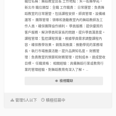
職位名稱：舞蹈教室店長 工作地點：禾一街舞學苑，
有一次調整的可能性)，調整與否跟幅度
新北市 職位類型：全職 工作職責： 日常運營：負責舞
要看個人績效表現 3. 通常管理職待超過
蹈教室的日常運營，包括課程安排、師資管理、設備維
2 年後 (工程師大概過 1 年)，薪資就一定
護等。 團隊管理：領導和激勵教室內的舞蹈教師及工
會拿超過當初談的保證年薪 (看入職時
作人員，確保團隊協作順利。 學員服務：提供優質的
間)，而且可能會超過不少 (一樣看個人績
客戶服務，解決學員和家長的問題，提升學員滿意度。
效)，所以通常他們的人進公司 3 年後就
課程管理：監控課程質量，根據學員需求調整課程內
會非常穩定
容，確保教學效果。 銷售與推廣：推動學苑的業務增
長，執行市場推廣活動，提升品牌知名度。 財務管
理：負責教室的預算和財務管理，控制成本，達成營收
目標。 任職資格： 相關經驗：具備舞蹈行業或教育行
業的管理經驗，對舞蹈教育有深入了解。 ...
檢視職缺
管理5人以下
積極招募中