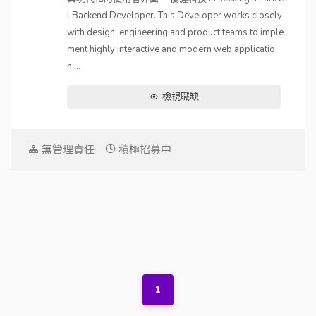
l Backend Developer. This Developer works closely
with design, engineering and product teams to imple
ment highly interactive and modern web applicatio
n....
檢視職缺
無管理責任
積極招募中
1