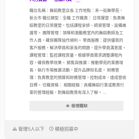
...
將近一年就有機會調整 (入職過試用期也
職位名稱：舞蹈教室店長 工作地點：禾一街舞學苑，
有一次調整的可能性)，調整與否跟幅度
新北市 職位類型：全職 工作職責： 日常運營：負責舞
要看個人績效表現 3. 通常管理職待超過
蹈教室的日常運營，包括課程安排、師資管理、設備維
2 年後 (工程師大概過 1 年)，薪資就一定
護等。 團隊管理：領導和激勵教室內的舞蹈教師及工
會拿超過當初談的保證年薪 (看入職時
作人員，確保團隊協作順利。 學員服務：提供優質的
間)，而且可能會超過不少 (一樣看個人績
客戶服務，解決學員和家長的問題，提升學員滿意度。
效)，所以通常他們的人進公司 3 年後就
課程管理：監控課程質量，根據學員需求調整課程內
會非常穩定
容，確保教學效果。 銷售與推廣：推動學苑的業務增
長，執行市場推廣活動，提升品牌知名度。 財務管
理：負責教室的預算和財務管理，控制成本，達成營收
目標。 任職資格： 相關經驗：具備舞蹈行業或教育行
業的管理經驗，對舞蹈教育有深入了解。 ...
檢視職缺
管理5人以下
積極招募中