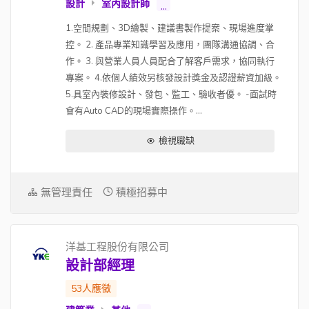
設計
室內設計師
...
1.空間規劃、3D繪製、建議書製作提案、現場進度掌
控。 2. 產品專業知識學習及應用，團隊溝通協調、合
作。 3. 與營業人員人員配合了解客戶需求，協同執行
專案。 4.依個人績效另核發設計獎金及認證薪資加級。
5.具室內裝修設計、發包、監工、驗收者優。 -面試時
會有Auto CAD的現場實際操作。...
檢視職缺
無管理責任
積極招募中
洋基工程股份有限公司
設計部經理
53人應徵