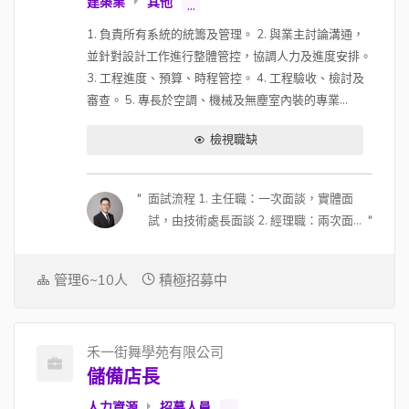
建築業
其他
...
1. 負責所有系統的統籌及管理。 2. 與業主討論溝通，
並針對設計工作進行整體管控，協調人力及進度安排。
3. 工程進度、預算、時程管控。 4. 工程驗收、檢討及
審查。 5. 專長於空調、機械及無塵室內裝的專業...
檢視職缺
面試流程 1. 主任職：一次面談，實體面
試，由技術處長面談 2. 經理職：兩次面
談；第一次視訊約 30 分鐘，由副總面
談；第二次實體，由副總及總經理面談
管理6~10人
積極招募中
3. 可能會在面試中進行測驗，看人選狀
況 4. 面試地點可討論，因為主管會全台
跑，可以安排在人選所在地面談 (若主管
禾一街舞學苑有限公司
行程可配合) 薪酬福利 1. 有透明的升遷制
儲備店長
度 2. 每年都會有調薪的機制 (每年 12 月
確認隔年調整幅度)，如果入職滿一年或
人力資源
招募人員