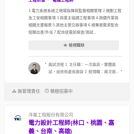
工程研發
電機工程師
1.電力系統系統之現場指揮與監督相關管理 2.規劃工程
及工安相關事項 3.與業主協調工程事項 4.詢價作業與
相關文書報表 5.其他主管交辦事項 6.視專案需求配合
短期出差/外派 7.配合送電前檢查/測試...
檢視職缺
面試流程 1. 主任職：一次面談，實體面
試，由技術處長面談 2. 經理職：兩次面
談；第一次視訊約 30 分鐘，由副總面
談；第二次實體，由副總及總經理面談
無管理責任
積極招募中
3. 可能會在面試中進行測驗，看人選狀
況 4. 面試地點可討論，因為主管會全台
跑，可以安排在人選所在地面談 (若主管
洋基工程股份有限公司
行程可配合) 薪酬福利 1. 有透明的升遷制
電力設計工程師(林口、桃園、嘉
度 2. 每年都會有調薪的機制 (每年 12 月
確認隔年調整幅度)，如果入職滿一年或
義、台南、高雄)