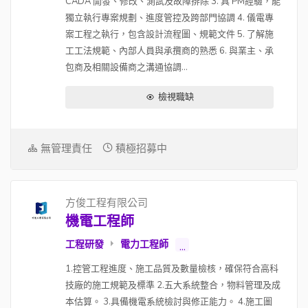
CADA 開發、修改、測試及故障排除 3. 具 PM經驗，能
獨立執行專案規劃、進度管控及跨部門協調 4. 儀電專
案工程之執行，包含設計流程圖、規範文件 5. 了解施
工工法規範、內部人員與承攬商的熟悉 6. 與業主、承
包商及相關設備商之溝通協調...
檢視職缺
無管理責任
積極招募中
方俊工程有限公司
機電工程師
工程研發
電力工程師
...
1.控管工程進度、施工品質及數量檢核，確保符合高科
技廠的施工規範及標準 2.五大系統整合，物料管理及成
本估算。 3.具備機電系統檢討與修正能力。 4.施工圖