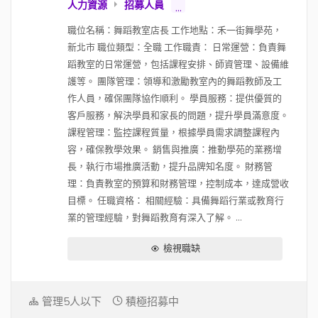
人力資源
招募人員
...
將近一年就有機會調整 (入職過試用期也
職位名稱：舞蹈教室店長 工作地點：禾一街舞學苑，
有一次調整的可能性)，調整與否跟幅度
新北市 職位類型：全職 工作職責： 日常運營：負責舞
要看個人績效表現 3. 通常管理職待超過
蹈教室的日常運營，包括課程安排、師資管理、設備維
2 年後 (工程師大概過 1 年)，薪資就一定
護等。 團隊管理：領導和激勵教室內的舞蹈教師及工
會拿超過當初談的保證年薪 (看入職時
作人員，確保團隊協作順利。 學員服務：提供優質的
間)，而且可能會超過不少 (一樣看個人績
客戶服務，解決學員和家長的問題，提升學員滿意度。
效)，所以通常他們的人進公司 3 年後就
課程管理：監控課程質量，根據學員需求調整課程內
會非常穩定
容，確保教學效果。 銷售與推廣：推動學苑的業務增
長，執行市場推廣活動，提升品牌知名度。 財務管
理：負責教室的預算和財務管理，控制成本，達成營收
目標。 任職資格： 相關經驗：具備舞蹈行業或教育行
業的管理經驗，對舞蹈教育有深入了解。 ...
檢視職缺
管理5人以下
積極招募中