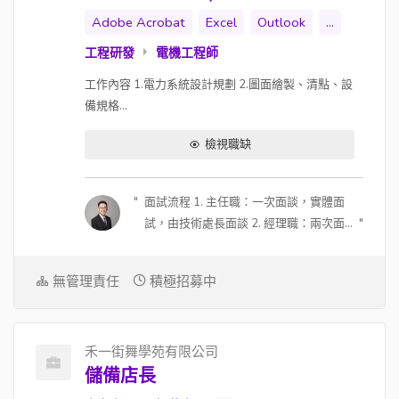
將近一年就有機會調整 (入職過試用期也
Adobe Acrobat
Excel
Outlook
...
有一次調整的可能性)，調整與否跟幅度
要看個人績效表現 3. 通常管理職待超過
工程研發
電機工程師
2 年後 (工程師大概過 1 年)，薪資就一定
工作內容 1.電力系統設計規劃 2.圖面繪製、清點、設
會拿超過當初談的保證年薪 (看入職時
備規格...
間)，而且可能會超過不少 (一樣看個人績
效)，所以通常他們的人進公司 3 年後就
檢視職缺
會非常穩定
面試流程 1. 主任職：一次面談，實體面
試，由技術處長面談 2. 經理職：兩次面
談；第一次視訊約 30 分鐘，由副總面
談；第二次實體，由副總及總經理面談
無管理責任
積極招募中
3. 可能會在面試中進行測驗，看人選狀
況 4. 面試地點可討論，因為主管會全台
跑，可以安排在人選所在地面談 (若主管
禾一街舞學苑有限公司
行程可配合) 薪酬福利 1. 有透明的升遷制
儲備店長
度 2. 每年都會有調薪的機制 (每年 12 月
確認隔年調整幅度)，如果入職滿一年或