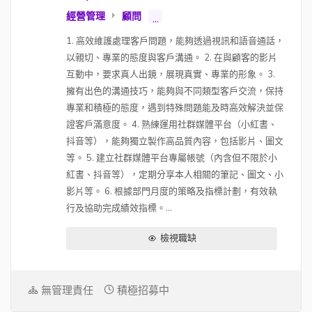
經營管理
顧問
...
1. 高效維護處理客戶問題，能夠透過視訊和語音通話，
以親切、專業的態度與客戶溝通。 2. 在與顧客的影片
互動中，要求真人出鏡，展現真實、專業的形象。 3.
擁有出色的溝通技巧，能夠與不同類型客戶交流，保持
專業和積極的態度，遇到特殊問題能及時高效解決並保
證客戶滿意度。 4. 熟練運用社群媒體平台（小紅書、
抖音等），能夠獨立製作高品質內容，包括影片、圖文
等。 5. 建立社群媒體平台專屬帳號（內含但不限於小
紅書、抖音等），定期分享本人相關的筆記、圖文、小
影片等。 6. 根據部門月度的策略及指標計劃，有效執
行及協助完成績效指標。...
檢視職缺
無管理責任
積極招募中