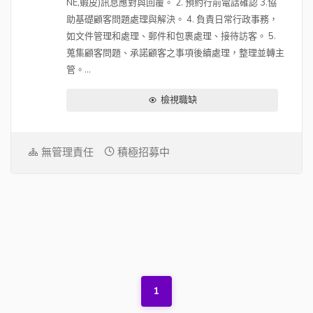
NE,蝦皮)訊息應對與回覆。 2. 預約行前電話確認 3.協
助基礎顧客問題處理與解決。 4. 負責日常行政事務，
如文件管理和處理、郵件和包裹處理、接待訪客。 5.
蒐集顧客問題、承諾顧客之事項後續處理，整理並轉主
管。...
檢視職缺
無管理責任
積極招募中
1