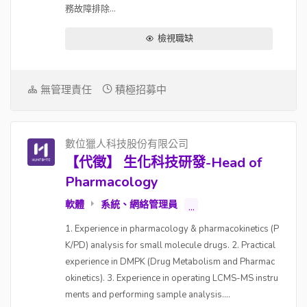
務故障排除...
檢視職缺
無管理責任
積極招募中
數位獵人科技股份有限公司
【代徵】 生化科技研發-Head of
Pharmacology
軟體
系統、網絡管理員
...
1. Experience in pharmacology & pharmacokinetics (P
K/PD) analysis for small molecule drugs. 2. Practical
experience in DMPK (Drug Metabolism and Pharmac
okinetics). 3. Experience in operating LCMS-MS instru
ments and performing sample analysis....