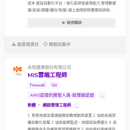
成本 建設自動化平台，強化高併發處理能力 管理數據
庫(安装/調優/備份/恢復) 線上故障即時響應與排除...
檢視職缺
無管理責任
積極招募中
永悅健康股份有限公司
MIS雲端工程師
Firewall
Git
AWS認證的開發人員-助理級認證
...
軟體
網路管理工程師
...
1. 熟悉地端及雲端服務前瞻規劃與建置 2. 協助系統架
構自動化部屬 3. 協助服務監控、除錯與指標優化 4. 具
備網路安全與權限管理策略概念 5. 協助資料庫維護與