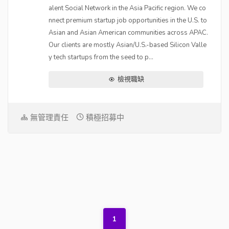
alent Social Network in the Asia Pacific region. We co
nnect premium startup job opportunities in the U.S. to
Asian and Asian American communities across APAC.
Our clients are mostly Asian/U.S.-based Silicon Valle
y tech startups from the seed to p...
檢視職缺
無管理責任
積極招募中
1