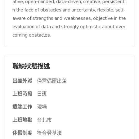
ative, open-minded, data-driven, creative, persistent i
n the face of obstacles and uncertainty, flexible, self-
aware of strengths and weaknesses, objective in the
evaluation of data and strongly optimistic about over
coming obstacles.
職缺狀態描述
出差外派
僅需偶爾出差
上班時段
日班
遠端工作
現場
上班地點
台北市
休假制度
符合勞基法