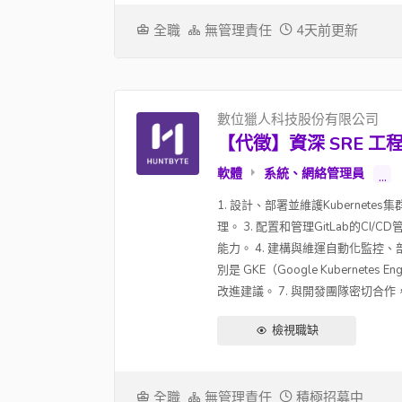
全職
無管理責任
4天前更新
數位獵人科技股份有限公司
【代徵】資深 SRE 工
軟體
系統、網絡管理員
...
1. 設計、部署並維護Kubernet
理。 3. 配置和管理GitLab的C
能力。 4. 建構與維運自動化監控、部
別是 GKE（Google Kubernete
改進建議。 7. 與開發團隊密切合作
檢視職缺
全職
無管理責任
積極招募中