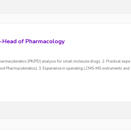
d of Pharmacology
armacokinetics (PK/PD) analysis for small molecule drugs. 2. Practical expe
nd Pharmacokinetics). 3. Experience in operating LCMS-MS instruments and