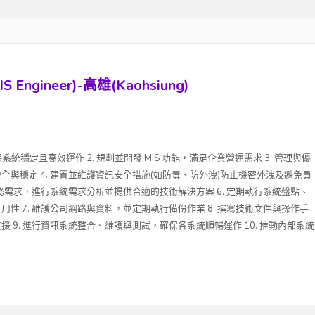
gineer)-高雄(Kaohsiung)
統穩定且高效運作 2. 規劃並開發 MIS 功能，滿足企業營運需求 3. 管理與優
與穩定 4. 建置並維護資訊安全措施(如防毒、防外洩)防止機密外洩及避免員
業務需求，進行系統需求分析並提供合適的技術解決方案 6. 定期執行系統盤點、
性 7. 維護公司網路與資料，並定期執行備份作業 8. 撰寫技術文件與操作手
 9. 進行資訊系統整合、維護與測試，確保各系統順暢運作 10. 推動內部系統