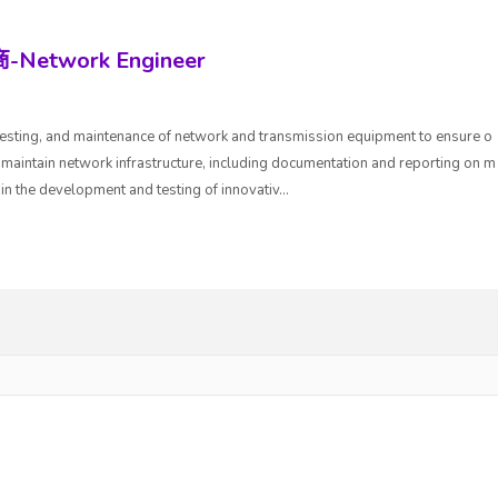
twork Engineer
, testing, and maintenance of network and transmission equipment to ensure o
aintain network infrastructure, including documentation and reporting on m
 in the development and testing of innovativ...