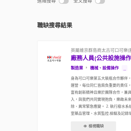
進階搜尋
全文搜尋
職缺搜尋結果
英屬維京群島商太古可口可樂(
廠務人員(公共設施操作
製造業
機械、設備操作
...
身為可口可樂第五大裝瓶合作夥伴
運營，每位同仁皆肩負重要的責任，
富有創新精神且樂於團隊合作，兼具
入，與我們共同實現抱負，樂啟未來
除、異常緊急應變。 2. 執行廢水
室藥品管理、水質監控,檢驗及記錄填寫。
檢視職缺