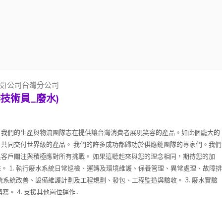
股)公司台灣分公司
技術員_廢水)
，我們的生產與物流團隊志在提供讓台灣消費者展現笑容的產品。如此個龐大的
共同交付世界級的產品。 我們的許多成功都歸功於供應鏈團隊的專家們。我們
客戶關注與積極應對所有挑戰。 如果這聽起來與您的理念相同，期待您的加
。 1. 執行廢水系統日常巡檢、運轉及環境維護、保養管理、異常處理、故障排
系統系統改善、設備維護計劃及工程規劃、發包、工程監造與驗收。 3. 廢水實驗
 4. 支援其他崗位運作...