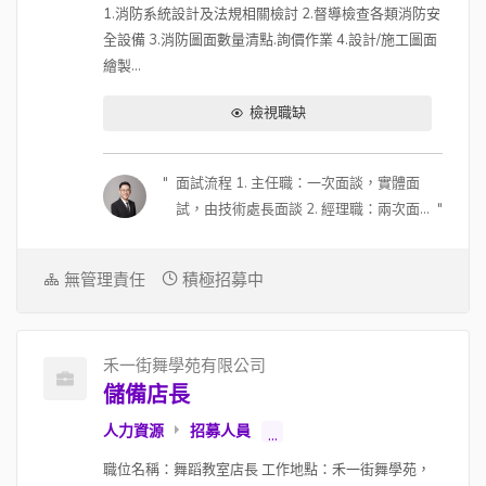
1.消防系統設計及法規相關檢討 2.督導檢查各類消防安
全設備 3.消防圖面數量清點.詢價作業 4.設計/施工圖面
繪製...
檢視職缺
面試流程 1. 主任職：一次面談，實體面
試，由技術處長面談 2. 經理職：兩次面
談；第一次視訊約 30 分鐘，由副總面
談；第二次實體，由副總及總經理面談
無管理責任
積極招募中
3. 可能會在面試中進行測驗，看人選狀
況 4. 面試地點可討論，因為主管會全台
跑，可以安排在人選所在地面談 (若主管
禾一街舞學苑有限公司
行程可配合) 薪酬福利 1. 有透明的升遷制
儲備店長
度 2. 每年都會有調薪的機制 (每年 12 月
確認隔年調整幅度)，如果入職滿一年或
人力資源
招募人員
...
將近一年就有機會調整 (入職過試用期也
職位名稱：舞蹈教室店長 工作地點：禾一街舞學苑，
有一次調整的可能性)，調整與否跟幅度