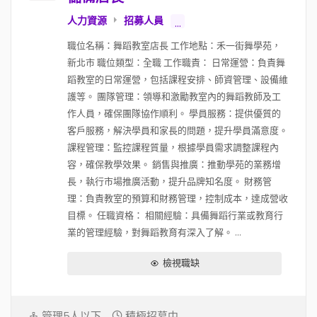
人力資源
招募人員
...
職位名稱：舞蹈教室店長 工作地點：禾一街舞學苑，
新北市 職位類型：全職 工作職責： 日常運營：負責舞
蹈教室的日常運營，包括課程安排、師資管理、設備維
護等。 團隊管理：領導和激勵教室內的舞蹈教師及工
作人員，確保團隊協作順利。 學員服務：提供優質的
客戶服務，解決學員和家長的問題，提升學員滿意度。
課程管理：監控課程質量，根據學員需求調整課程內
容，確保教學效果。 銷售與推廣：推動學苑的業務增
長，執行市場推廣活動，提升品牌知名度。 財務管
理：負責教室的預算和財務管理，控制成本，達成營收
目標。 任職資格： 相關經驗：具備舞蹈行業或教育行
業的管理經驗，對舞蹈教育有深入了解。 ...
檢視職缺
管理5人以下
積極招募中