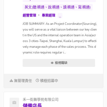
英文(聽:精通、說:精通、讀:精通、寫:精通)
經營管理
專案經理
...
JOB SUMMARY: As an Project Coordinator(Sourcing),
you will serve as a vital liaison between our key clien
t in the US and the internal operation team in Asia(acr
oss 3 cities-Taipei, Shanghai, Kuala Lumpur) to effecti
vely manage each phase of the sales process. This d
ynamic role requires regular i...
檢視職缺
無管理責任
積極招募中
禾一街舞學苑有限公司
儲備店長