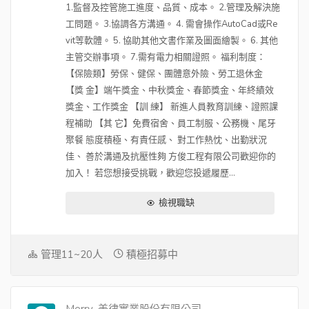
1.監督及控管施工進度、品質、成本。 2.管理及解決施
工問題。 3.協調各方溝通。 4. 需會操作AutoCad或Re
vit等軟體。 5. 協助其他文書作業及圖面繪製。 6. 其他
主管交辦事項。 7.需有電力相關證照。 福利制度：
【保險類】勞保、健保、團體意外險、勞工退休金
【獎 金】端午獎金、中秋獎金、春節獎金、年終績效
獎金、工作獎金 【訓 練】 新進人員教育訓練、證照課
程補助 【其 它】免費宿舍、員工制服、公務機、尾牙
聚餐 態度積極、有責任感、 對工作熱忱、出勤狀況
佳、 善於溝通及抗壓性夠 方俊工程有限公司歡迎你的
加入！ 若您想接受挑戰，歡迎您投遞履歷...
檢視職缺
管理11~20人
積極招募中