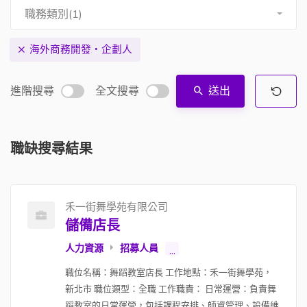
職務類別(1)
海外商務開發・企劃人
進階搜尋
全文搜尋
送出
職缺搜尋結果
禾一街舞學苑有限公司
儲備店長
人力資源
招募人員
...
職位名稱：舞蹈教室店長 工作地點：禾一街舞學苑，
新北市 職位類型：全職 工作職責： 日常運營：負責舞
蹈教室的日常運營，包括課程安排、師資管理、設備維