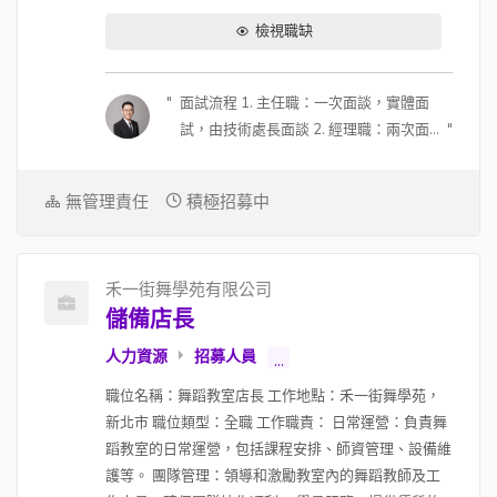
檢視職缺
面試流程 1. 主任職：一次面談，實體面
試，由技術處長面談 2. 經理職：兩次面
談；第一次視訊約 30 分鐘，由副總面
談；第二次實體，由副總及總經理面談
無管理責任
積極招募中
3. 可能會在面試中進行測驗，看人選狀
況 4. 面試地點可討論，因為主管會全台
跑，可以安排在人選所在地面談 (若主管
禾一街舞學苑有限公司
行程可配合) 薪酬福利 1. 有透明的升遷制
儲備店長
度 2. 每年都會有調薪的機制 (每年 12 月
確認隔年調整幅度)，如果入職滿一年或
人力資源
招募人員
...
將近一年就有機會調整 (入職過試用期也
職位名稱：舞蹈教室店長 工作地點：禾一街舞學苑，
有一次調整的可能性)，調整與否跟幅度
新北市 職位類型：全職 工作職責： 日常運營：負責舞
要看個人績效表現 3. 通常管理職待超過
蹈教室的日常運營，包括課程安排、師資管理、設備維
2 年後 (工程師大概過 1 年)，薪資就一定
護等。 團隊管理：領導和激勵教室內的舞蹈教師及工
會拿超過當初談的保證年薪 (看入職時