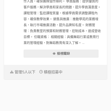
作人員，確保團隊協作順利。 學員服務：提供優質的
間)，而且可能會超過不少 (一樣看個人績
客戶服務，解決學員和家長的問題，提升學員滿意度。
效)，所以通常他們的人進公司 3 年後就
課程管理：監控課程質量，根據學員需求調整課程內
會非常穩定
容，確保教學效果。 銷售與推廣：推動學苑的業務增
長，執行市場推廣活動，提升品牌知名度。 財務管
理：負責教室的預算和財務管理，控制成本，達成營收
目標。 任職資格： 相關經驗：具備舞蹈行業或教育行
業的管理經驗，對舞蹈教育有深入了解。 ...
檢視職缺
管理5人以下
積極招募中