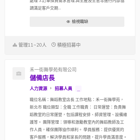
處理 3.訂單採買需求管理,與生產及生管等進行內部協
調滿足客戶交期...
檢視職缺
管理11~20人
積極招募中
禾一街舞學苑有限公司
儲備店長
人力資源
招募人員
...
職位名稱：舞蹈教室店長 工作地點：禾一街舞學苑，
新北市 職位類型：全職 工作職責： 日常運營：負責舞
蹈教室的日常運營，包括課程安排、師資管理、設備維
護等。 團隊管理：領導和激勵教室內的舞蹈教師及工
作人員，確保團隊協作順利。 學員服務：提供優質的
客戶服務，解決學員和家長的問題，提升學員滿意度。