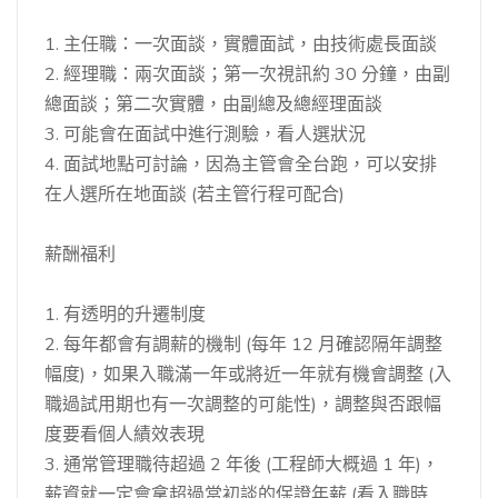
1. 主任職：一次面談，實體面試，由技術處長面談
2. 經理職：兩次面談；第一次視訊約 30 分鐘，由副
總面談；第二次實體，由副總及總經理面談
3. 可能會在面試中進行測驗，看人選狀況
4. 面試地點可討論，因為主管會全台跑，可以安排
在人選所在地面談 (若主管行程可配合)
薪酬福利
1. 有透明的升遷制度
2. 每年都會有調薪的機制 (每年 12 月確認隔年調整
幅度)，如果入職滿一年或將近一年就有機會調整 (入
職過試用期也有一次調整的可能性)，調整與否跟幅
度要看個人績效表現
3. 通常管理職待超過 2 年後 (工程師大概過 1 年)，
薪資就一定會拿超過當初談的保證年薪 (看入職時