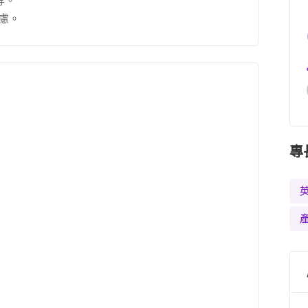
等。
考慮。
專