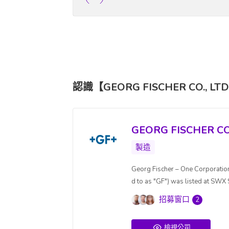
認識【GEORG FISCHER CO.,
GEORG FISCHER
製造
Georg Fischer – One Corporation
d to as "GF") was listed at SWX S
招募窗口
2
檢視公司