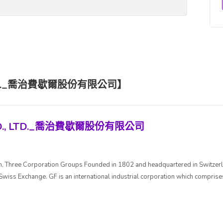
 LTD._喬治費歇爾股份有限公司】
 CO., LTD._喬治費歇爾股份有限公司
, Three Corporation Groups Founded in 1802 and headquartered in Switzerl
wiss Exchange. GF is an international industrial corporation which comprises 