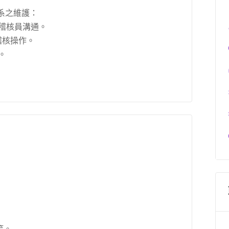
體系之維護：
與稽核員溝通。
內稽核操作。
。