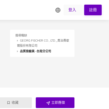
繁中
登入
註冊
搜尋職缺
GEORG FISCHER CO., LTD._喬治費歇
爾股份有限公司
品質檢驗員 -台南分公司
收藏
立即應徵