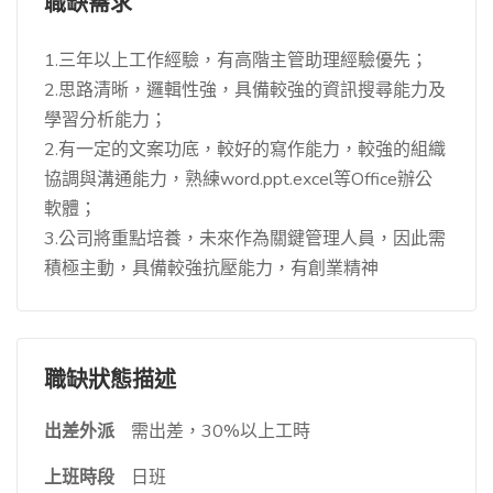
職缺需求
1.三年以上工作經驗，有高階主管助理經驗優先；
2.思路清晰，邏輯性強，具備較強的資訊搜尋能力及
學習分析能力；
2.有一定的文案功底，較好的寫作能力，較強的組織
協調與溝通能力，熟練word.ppt.excel等Office辦公
軟體；
3.公司將重點培養，未來作為關鍵管理人員，因此需
積極主動，具備較強抗壓能力，有創業精神
職缺狀態描述
出差外派
需出差，30%以上工時
上班時段
日班