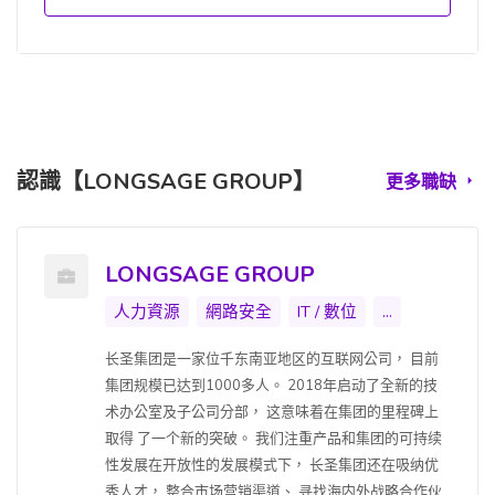
認識【LONGSAGE GROUP】
更多職缺
LONGSAGE GROUP
人力資源
網路安全
IT / 數位
...
长圣集团是一家位千东南亚地区的互联网公司， 目前
集团规模已达到1000多人。 2018年启动了全新的技
术办公室及子公司分部， 这意味着在集团的里程碑上
取得 了一个新的突破。 我们注重产品和集团的可持续
性发展在开放性的发展模式下， 长圣集团还在吸纳优
秀人才， 整合市场营销渠道、 寻找海内外战略合作伙