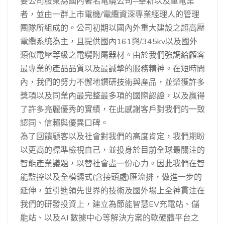
要公司股東為國內著名電纜公司─華新以及重電業
者，並由一群上市電機/電纜資深專業經理人的管理
團隊所組成的。公司初期以國內外重大建設之超高壓
電纜系統為主，且提供國內161與/345kv以及國外
類似電壓等級之電纜附屬器材。由於我們強調給顧客
最專業的產品品質以及最誠摯的服務精神。在短時間
內，我們的努力不懈地鑽研技術與產品，並榮獲許多
獎項以及同業內最完整最多項的國際認證，以及贏得
了許多亮麗優秀的實績，在此感謝客戶對我們的一致
認同、信賴與優異口碑。
為了回饋顧客以及社會對我們的高度肯定，我們期盼
以更高的標準檢視自己，並投身於目前全球最關注的
智能產業議題，以替社會盡一份心力。因此我們在智
能監控以及全模鑄式(含接頭處)匯流排，做進一步的
延伸，並引進領先世界的技術及國外場上全神貫注在
我們的研發投資上，建立為節能智慧EV充電站、儲
能站、以及AI 數據中心等解決方案的軟硬體平台之