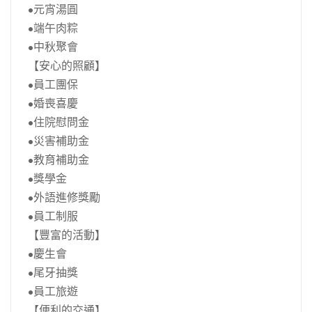
•元宵湯圓
•端午肉粽
•中秋聚會
【安心的照顧】
•員工團保
•婚喪喜慶
•住院慰問金
•災害補助金
•教育補助金
•獎學金
•外語進修獎勵
•員工制服
【豐富的活動】
•慶生會
•尾牙抽獎
•員工旅遊
【便利的交通】