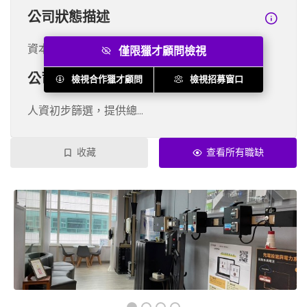
公司狀態描述
資本額4200萬 <...
僅限獵才顧問檢視
公司招募流程
檢視合作獵才顧問
檢視招募窗口
人資初步篩選，提供總...
收藏
查看所有職缺