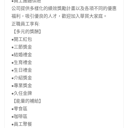
•員工團體保險
公司提供多樣化的績效獎勵計畫以及各項不同的優惠
福利，吸引優良的人才，歡迎加入華貿大家庭。
正職員工享有:
【多元的獎酬】
•開工紅包
•三節獎金
•結婚禮金
•生育禮金
•生日禮金
•介紹獎金
•專業獎金
•久任金牌
【能量的補給】
•零食區
•咖啡區
•員工聚餐