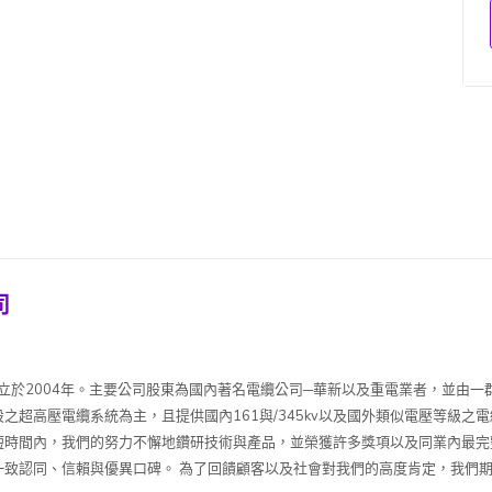
司
，成立於2004年。主要公司股東為國內著名電纜公司─華新以及重電業者，並由
之超高壓電纜系統為主，且提供國內161與/345kv以及國外類似電壓等級
短時間內，我們的努力不懈地鑽研技術與產品，並榮獲許多獎項以及同業內最完
一致認同、信賴與優異口碑。 為了回饋顧客以及社會對我們的高度肯定，我們