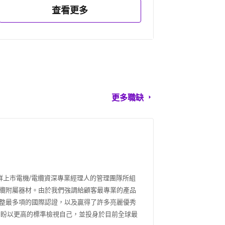
查看更多
更多職缺
一群上市電機/電纜資深專業經理人的管理團隊所組
之電纜附屬器材。由於我們強調給顧客最專業的產品
整最多項的國際認證，以及贏得了許多亮麗優秀
期盼以更高的標準檢視自己，並投身於目前全球最