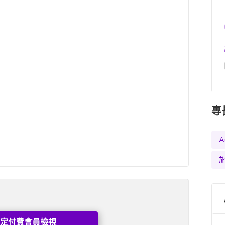
專
A
定付費會員檢視