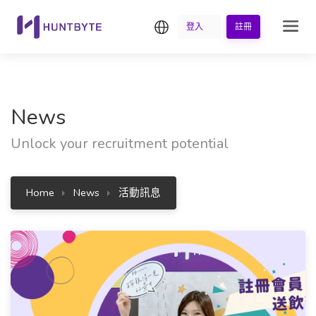
繁中
登入
註冊
News
Unlock your recruitment potential
Home
News
活動訊息