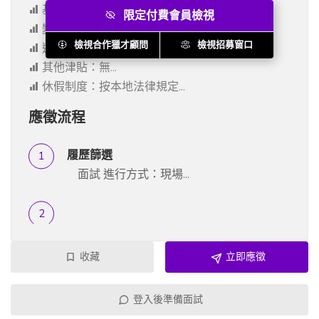
基本月薪*幾個月：30k*12...
限定付費會員檢視
變動薪資：年終獎 （30k /...
股票：無...
檢視合作獵才顧問
檢視招募窗口
選擇權：無...
簽約金、訓練費用：無...
其他津貼：無...
休假制度：按本地法律規定...
應徵流程
履歷篩選
面試 進行方式：現場...
收藏
立即應徵
登入後準備面試