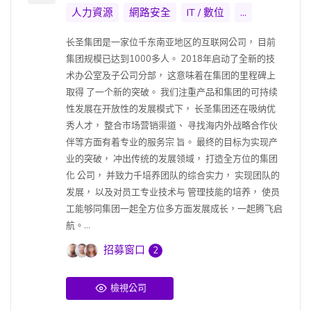
人力資源
網路安全
IT / 數位
...
长圣集团是一家位千东南亚地区的互联网公司， 目前
集团规模已达到1000多人。 2018年启动了全新的技
术办公室及子公司分部， 这意味着在集团的里程碑上
取得 了一个新的突破。 我们注重产品和集团的可持续
性发展在开放性的发展模式下， 长圣集团还在吸纳优
秀人才， 整合市场营销渠道、 寻找海内外战略合作伙
伴等方面有着专业的服务宗 旨。 最终的目标为实现产
业的突破， 冲出传统的发展领域， 打造全方位的集团
化 公司， 并致力千培养团队的综合实力， 实现团队的
发展， 以及对员工专业技术与 管理技能的培养， 使员
工能够同集团一起全方位多方面发展成长，一起腾飞启
航。...
招募窗口
2
檢視公司