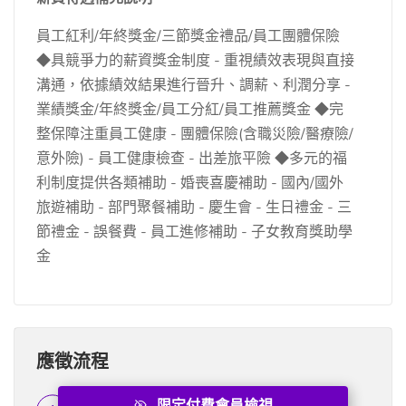
員工紅利/年終獎金/三節獎金禮品/員工團體保險
◆具競爭力的薪資獎金制度 - 重視績效表現與直接
溝通，依據績效結果進行晉升、調薪、利潤分享 -
業績獎金/年終獎金/員工分紅/員工推薦獎金 ◆完
整保障注重員工健康 - 團體保險(含職災險/醫療險/
意外險) - 員工健康檢查 - 出差旅平險 ◆多元的福
利制度提供各類補助 - 婚喪喜慶補助 - 國內/國外
旅遊補助 - 部門聚餐補助 - 慶生會 - 生日禮金 - 三
節禮金 - 誤餐費 - 員工進修補助 - 子女教育獎助學
金
應徵流程
限定付費會員檢視