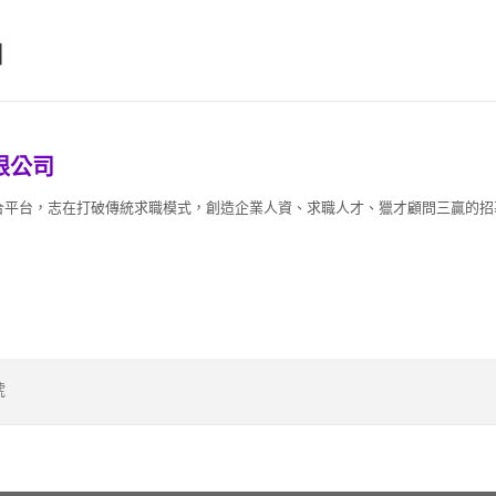
】
限公司
平台，志在打破傳統求職模式，創造企業人資、求職人才、獵才顧問三贏的招募媒
號