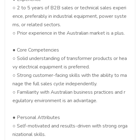
○ 2 to 5 years of B2B sales or technical sales experi
ence, preferably in industrial equipment, power syste
ms, or related sectors.
○ Prior experience in the Australian market is a plus.
● Core Competencies
○ Solid understanding of transformer products or hea
vy electrical equipment is preferred.
○ Strong customer-facing skills with the ability to ma
nage the full sales cycle independently.
○ Familiarity with Australian business practices and r
egulatory environment is an advantage.
● Personal Attributes
○ Self-motivated and results-driven with strong orga
nizational skills.