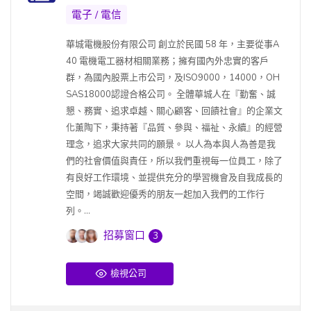
電子 / 電信
華城電機股份有限公司 創立於民國 58 年，主要從事A
40 電機電工器材相關業務；擁有國內外忠實的客戶
群，為國內股票上市公司，及ISO9000，14000，OH
SAS18000認證合格公司。 全體華城人在『勤奮、誠
懇、務實、追求卓越、關心顧客、回饋社會』的企業文
化薰陶下，秉持著『品質、參與、福祉、永續』的經營
理念，追求大家共同的願景。 以人為本與人為善是我
們的社會價值與責任，所以我們重視每一位員工，除了
有良好工作環境、並提供充分的學習機會及自我成長的
空間，竭誠歡迎優秀的朋友一起加入我們的工作行
列。...
招募窗口
3
檢視公司