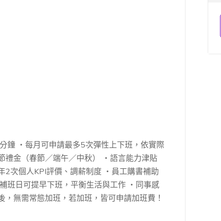
5分鐘 ・每月可申請最多5次彈性上下班，依實際
節禮金（春節／端午／中秋） ・語言能力津貼
2次個人KPI評價、調薪制度 ・員工購書補助
・補班日可提早下班，平衡生活與工作 ・同事感
成後，無需常態加班，若加班，皆可申請加班費！