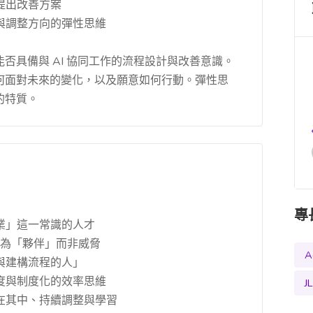
提出改善方案
饋與調整方向的彈性思維
否具備與 AI 協同工作的流程設計與改善意識。
何面對未來的變化，以及願意如何行動。彈性思
的特質。
專
作業」這一常識的人才
視其為「夥伴」而非威脅
A
考與建構流程的人」
速度與制度化的效率思維
J
樂在其中、持續調整與學習