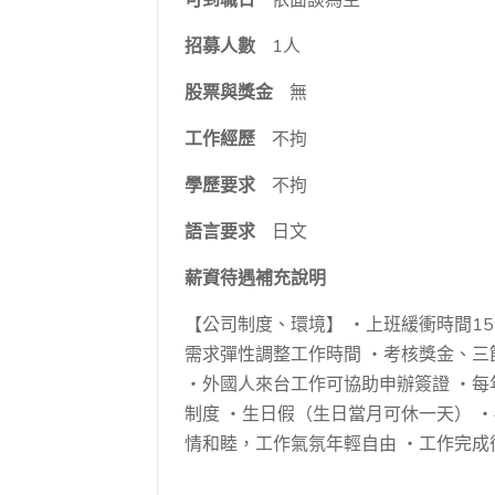
招募人數
1人
股票與獎金
無
工作經歷
不拘
學歷要求
不拘
語言要求
日文
薪資待遇補充說明
【公司制度、環境】 ・上班緩衝時間1
需求彈性調整工作時間 ・考核獎金、三
・外國人來台工作可協助申辦簽證 ・每年
制度 ・生日假（生日當月可休一天） 
情和睦，工作氣氛年輕自由 ・工作完