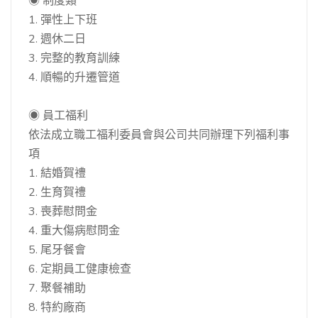
◉ 制度類
1. 彈性上下班
2. 週休二日
3. 完整的教育訓練
4. 順暢的升遷管道
◉ 員工福利
依法成立職工福利委員會與公司共同辦理下列福利事
項
1. 結婚賀禮
2. 生育賀禮
3. 喪葬慰問金
4. 重大傷病慰問金
5. 尾牙餐會
6. 定期員工健康檢查
7. 聚餐補助
8. 特約廠商