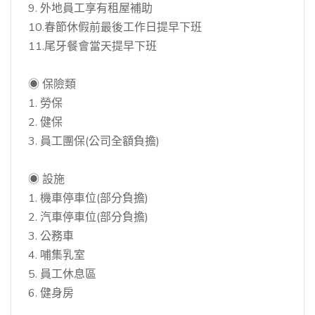
9. 外地員工享有租屋補助
10.春節休假前最後工作日提早下班
11.尾牙餐會當天提早下班
◉ 保險類
1. 勞保
2. 健保
3. 員工團保(公司全額負擔)
◉ 設施
1. 機車停車位(部分負擔)
2. 汽車停車位(部分負擔)
3. 公務車
4. 哺集乳室
5. 員工休息區
6. 健身房