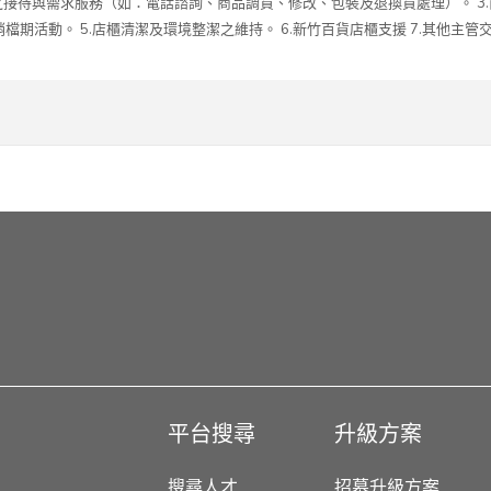
顧客之接待與需求服務（如：電話諮詢、商品調貨、修改、包裝及退換貨處理）。 
期活動。 5.店櫃清潔及環境整潔之維持。 6.新竹百貨店櫃支援 7.其他主管交辦事項
平台搜尋
升級方案
搜尋人才
招募升級方案