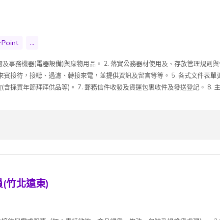
Point
...
物及事務機器(電器設備)與庶物用品。 2. 落實公務器材使用及、存放管理規則與
、來賓接待，接聽、過濾、轉接來電，並提供資訊及留言等等。 5. 各式文件表單
採買年節拜拜供品等)。 7. 郵務信件收發及貨運包裹收件及發送登記。 8. 主管其
員(竹北遠東)