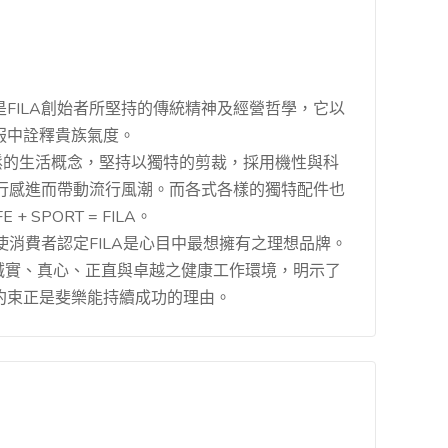
FILA創始者所堅持的傳統精神及經營哲學，它以
服中詮釋貴族氣度。
輕鬆的生活概念，堅持以獨特的剪裁，採用機性與科
流行感進而帶動流行風潮。而各式各樣的獨特配件也
 SPORT = FILA。
使消費者認定FILA是心目中最想擁有之理想品牌。
誠實、真心、正直與卓越之健康工作環境，明示了
約束正是斐樂能持續成功的理由。