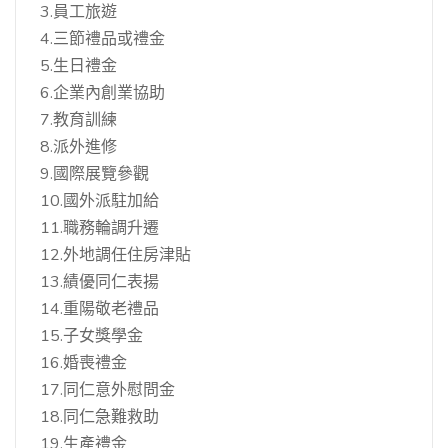
3.員工旅遊
4.三節禮品或禮金
5.生日禮金
6.企業內創業協助
7.教育訓練
8.派外進修
9.國際展覽參觀
10.國外派駐加給
11.職務輪調升遷
12.外地調任住房津貼
13.績優同仁表揚
14.重陽敬老禮品
15.子女獎學金
16.婚喪禮金
17.同仁意外慰問金
18.同仁急難救助
19.生產禮金