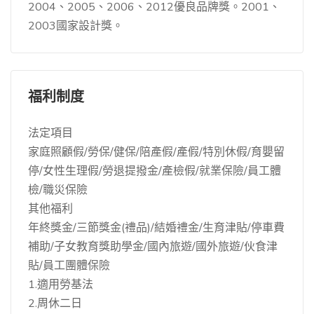
2004、2005、2006、2012優良品牌獎。2001、
2003國家設計獎。
福利制度
法定項目
家庭照顧假/勞保/健保/陪產假/產假/特別休假/育嬰留
停/女性生理假/勞退提撥金/產檢假/就業保險/員工體
檢/職災保險
其他福利
年終獎金/三節獎金(禮品)/結婚禮金/生育津貼/停車費
補助/子女教育獎助學金/國內旅遊/國外旅遊/伙食津
貼/員工團體保險
1.適用勞基法
2.周休二日