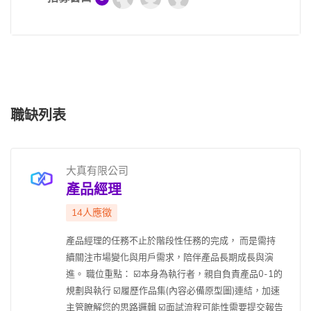
職缺列表
大真有限公司
產品經理
14人應徵
產品經理的任務不止於階段性任務的完成， 而是需持
續關注市場變化與用戶需求，陪伴產品長期成長與演
進。 職位重點： ☑️本身為執行者，親自負責產品0-1的
規劃與執行 ☑️履歷作品集(內容必備原型圖)連結，加速
主管瞭解您的思路邏輯 ☑️面試流程可能性需要提交報告