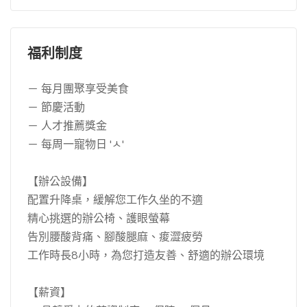
福利制度
－ 每月團聚享受美食
－ 節慶活動
－ 人才推薦獎金
－ 每周一寵物日 'ㅅ'
【辦公設備】
配置升降桌，緩解您工作久坐的不適
精心挑選的辦公椅、護眼螢幕
告別腰酸背痛、腳酸腿麻、痠澀疲勞
工作時長8小時，為您打造友善、舒適的辦公環境
【薪資】