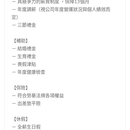
－ 具競爭力的薪資制度 ，保障13個月
－ 年度調薪（視公司年度營運狀況與個人績效而
定）
－ 三節禮金
【補助】
－ 結婚禮金
－ 生育禮金
－ 喪假津貼
－ 年度健康檢查
【保險】
－ 符合勞基法規各項權益
－ 出差旅平險
【休假】
－ 全薪生日假