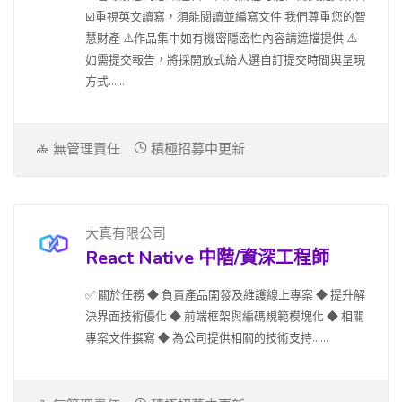
☑️重視英文讀寫，須能閱讀並編寫文件 我們尊重您的智
慧財產 ⚠️作品集中如有機密隱密性內容請遮擋提供 ⚠️
如需提交報告，將採開放式給人選自訂提交時間與呈現
方式......
無管理責任
積極招募中更新
大真有限公司
React Native 中階/資深工程師
✅ 關於任務 ◆ 負責產品開發及維護線上專案 ◆ 提升解
決界面技術優化 ◆ 前端框架與編碼規範模塊化 ◆ 相關
專案文件撰寫 ◆ 為公司提供相關的技術支持......