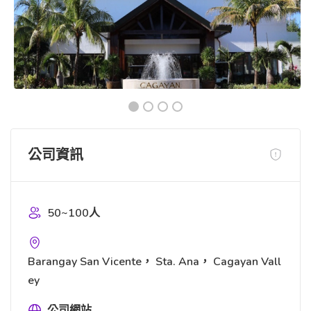
公司資訊
50~100人
Barangay San Vicente， Sta. Ana， Cagayan Vall
ey
公司網站