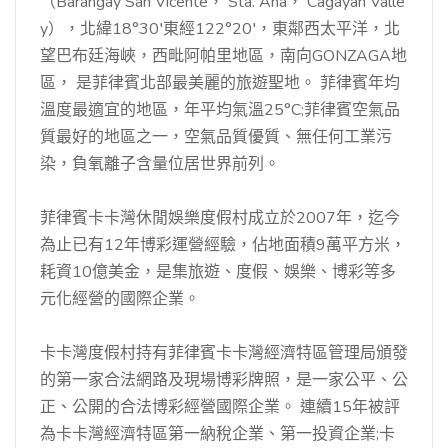
（Barangay San Vicente， Sta. Ana， Cagayan Valle
y），北緯18°30′東經122°20′，東鄰西太平洋，北
望巴布廷海峽，西毗阿帕里地區，南向GONZAGA地
區， 是菲律賓北部最美麗的旅遊聖地。 菲律賓年均
溫度最適宜的地區，年平均氣溫25°C;菲律賓空氣品
質最好的地區之一，空氣品質優質、無任何工業污
染，負氧離子含量位居世界前列。
菲律賓卡卡灣休閒娛樂度假村成立於2007年，迄今
為止已有12年博彩運營經驗，佔地面積9萬平方米，
耗資10億美金，是集旅遊、度假、娛樂、博彩等多
元化經營的國際企業。
卡卡灣度假村持有菲律賓卡卡灣經濟特區管理局頒發
的第一家合法網路及現場博彩牌照，是一家公平、公
正、公開的合法博彩經營國際企業。 連續15年被評
為卡卡灣經濟特區第一納稅企業、第一投資企業;卡