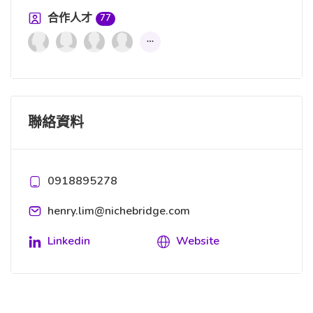
合作人才
77
聯絡資料
0918895278
henry.lim@nichebridge.com
Linkedin
Website