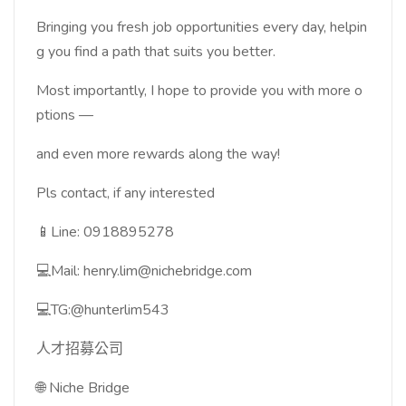
Bringing you fresh job opportunities every day, helpin
g you find a path that suits you better.
Most importantly, I hope to provide you with more o
ptions —
and even more rewards along the way!
Pls contact, if any interested
📱Line: 0918895278
💻Mail: henry.lim@nichebridge.com
💻TG:@hunterlim543
人才招募公司
🌐 Niche Bridge