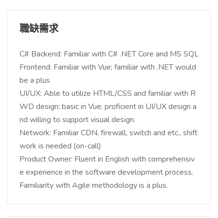
職缺需求
C# Backend: Familiar with C# .NET Core and MS SQL
Frontend: Familiar with Vue; familiar with .NET would
be a plus
UI/UX: Able to utilize HTML/CSS and familiar with R
WD design; basic in Vue; proficient in UI/UX design a
nd willing to support visual design.
Network: Familiar CDN, firewall, switch and etc., shift
work is needed (on-call)
Product Owner: Fluent in English with comprehensiv
e experience in the software development process.
Familiarity with Agile methodology is a plus.