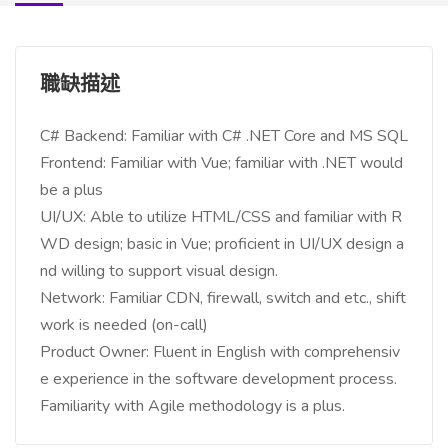
職缺描述
C# Backend: Familiar with C# .NET Core and MS SQL
Frontend: Familiar with Vue; familiar with .NET would
be a plus
UI/UX: Able to utilize HTML/CSS and familiar with R
WD design; basic in Vue; proficient in UI/UX design a
nd willing to support visual design.
Network: Familiar CDN, firewall, switch and etc., shift
work is needed (on-call)
Product Owner: Fluent in English with comprehensiv
e experience in the software development process.
Familiarity with Agile methodology is a plus.