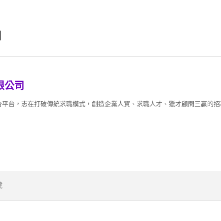
】
限公司
平台，志在打破傳統求職模式，創造企業人資、求職人才、獵才顧問三贏的招募媒
號