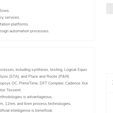
flows.
cy services.
tation platforms.
design automation processes.
cesses, including synthesis, testing, Logical Equiv
alysis (STA), and Place and Route (P&R).
ynopsys DC, PrimeTime, DFT Compiler, Cadence Xce
ntor Tessent.
ethodologies is advantageous.
m, 12nm, and 6nm process technologies.
cial intelligence is beneficial.