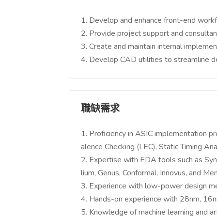
1. Develop and enhance front-end work
2. Provide project support and consultan
3. Create and maintain internal implemen
4. Develop CAD utilities to streamline 
職缺需求
1. Proficiency in ASIC implementation pro
alence Checking (LEC), Static Timing An
2. Expertise with EDA tools such as S
lium, Genus, Conformal, Innovus, and Me
3. Experience with low-power design m
4. Hands-on experience with 28nm, 16n
5. Knowledge of machine learning and artifi