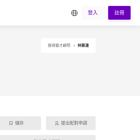
繁中
登入
註冊
搜尋獵才顧問
林慈澺
儲存
提出配對申請