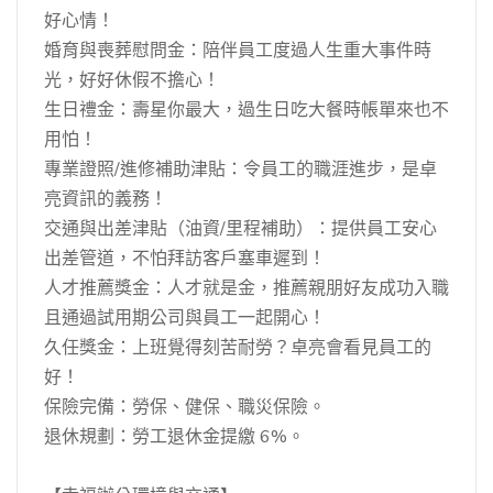
好心情！
婚育與喪葬慰問金：陪伴員工度過人生重大事件時
光，好好休假不擔心！
生日禮金：壽星你最大，過生日吃大餐時帳單來也不
用怕！
專業證照/進修補助津貼：令員工的職涯進步，是卓
亮資訊的義務！
交通與出差津貼（油資/里程補助）：提供員工安心
出差管道，不怕拜訪客戶塞車遲到！
人才推薦獎金：人才就是金，推薦親朋好友成功入職
且通過試用期公司與員工一起開心！
久任獎金：上班覺得刻苦耐勞？卓亮會看見員工的
好！
保險完備：勞保、健保、職災保險。
退休規劃：勞工退休金提繳 6%。