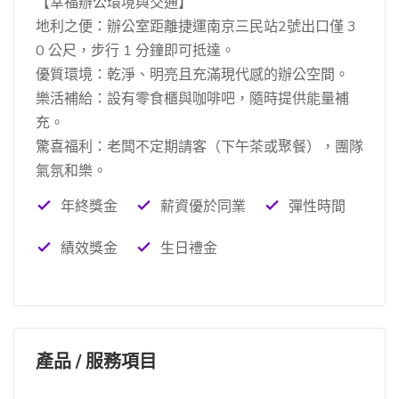
【幸福辦公環境與交通】
地利之便：辦公室距離捷運南京三民站2號出口僅 3
0 公尺，步行 1 分鐘即可抵達。
優質環境：乾淨、明亮且充滿現代感的辦公空間。
樂活補給：設有零食櫃與咖啡吧，隨時提供能量補
充。
驚喜福利：老闆不定期請客（下午茶或聚餐），團隊
氣氛和樂。
年終獎金
薪資優於同業
彈性時間
績效獎金
生日禮金
產品 / 服務項目