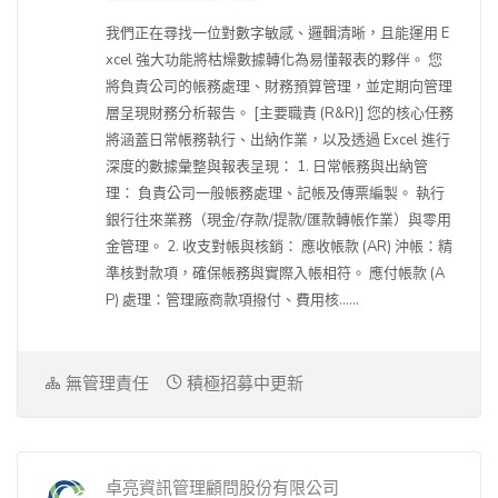
我們正在尋找一位對數字敏感、邏輯清晰，且能運用 E
xcel 強大功能將枯燥數據轉化為易懂報表的夥伴。 您
將負責公司的帳務處理、財務預算管理，並定期向管理
層呈現財務分析報告。 [主要職責 (R&R)] 您的核心任務
將涵蓋日常帳務執行、出納作業，以及透過 Excel 進行
深度的數據彙整與報表呈現： 1. 日常帳務與出納管
理： 負責公司一般帳務處理、記帳及傳票編製。 執行
銀行往來業務（現金/存款/提款/匯款轉帳作業）與零用
金管理。 2. 收支對帳與核銷： 應收帳款 (AR) 沖帳：精
準核對款項，確保帳務與實際入帳相符。 應付帳款 (A
P) 處理：管理廠商款項撥付、費用核......
無管理責任
積極招募中更新
卓亮資訊管理顧問股份有限公司