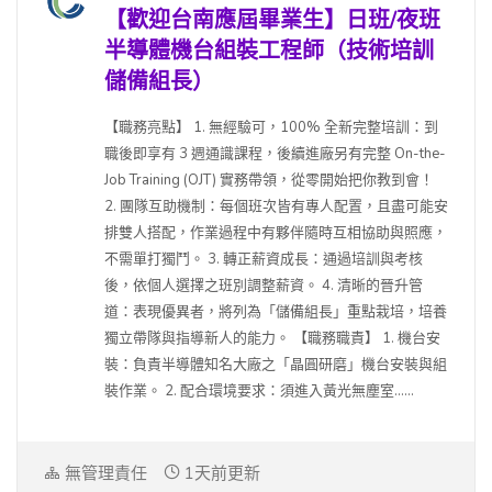
【歡迎台南應屆畢業生】日班/夜班
半導體機台組裝工程師（技術培訓
儲備組長）
【職務亮點】 1. 無經驗可，100% 全新完整培訓：到
職後即享有 3 週通識課程，後續進廠另有完整 On-the-
Job Training (OJT) 實務帶領，從零開始把你教到會！
2. 團隊互助機制：每個班次皆有專人配置，且盡可能安
排雙人搭配，作業過程中有夥伴隨時互相協助與照應，
不需單打獨鬥。 3. 轉正薪資成長：通過培訓與考核
後，依個人選擇之班別調整薪資。 4. 清晰的晉升管
道：表現優異者，將列為「儲備組長」重點栽培，培養
獨立帶隊與指導新人的能力。 【職務職責】 1. 機台安
裝：負責半導體知名大廠之「晶圓研磨」機台安裝與組
裝作業。 2. 配合環境要求：須進入黃光無塵室......
無管理責任
1天前更新