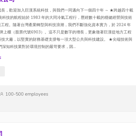
長，歡迎加入巨漢系統科技，與我們一同邁向下一個四十年 ～ ★跨越四十載
統科技的航程始於 1983 年的大同冷氣工程行，歷經數十載的穩健經營與技術
巨漢工程。隨著台灣產業轉型與科技浪潮，我們不斷強化資本實力，於 2024 年
並掛牌上櫃（股票代號6903）。這不只是數字的增長，更象徵著巨漢從地方工程
科技大廠，以堅實的財務基礎支撐每一項大型公共與科技建設。 ★尖端技術與
深知科技業對於環境控制的嚴苛要求，因...
s
s
100-500 employees
司