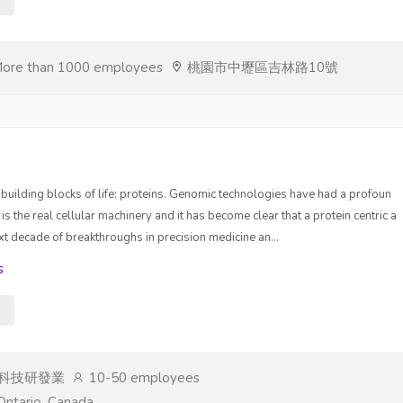
s
ore than 1000 employees
桃園市中壢區吉林路10號
building blocks of life: proteins. Genomic technologies have had a profoun
 the real cellular machinery and it has become clear that a protein centric a
xt decade of breakthroughs in precision medicine an...
s
s
, 生化科技研發業
10-50 employees
 Ontario, Canada