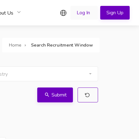
English
Log In
Sign Up
out Us
Home
Search Recruitment Window
stry
Submit