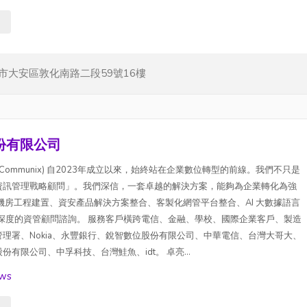
s
市大安區敦化南路二段59號16樓
份有限公司
ommunix) 自2023年成立以來，始終站在企業數位轉型的前線。我們不只是
資訊管理戰略顧問」。我們深信，一套卓越的解決方案，能夠為企業轉化為強
機房工程建置、資安產品解決方案整合、客製化網管平台整合、AI 大數據語言
以及深度的資管顧問諮詢。 服務客戶橫跨電信、金融、學校、國際企業客戶、製造
理署、Nokia、永豐銀行、銳智數位股份有限公司、中華電信、台灣大哥大、
有限公司、中孚科技、台灣鮭魚、idt。 卓亮...
ows