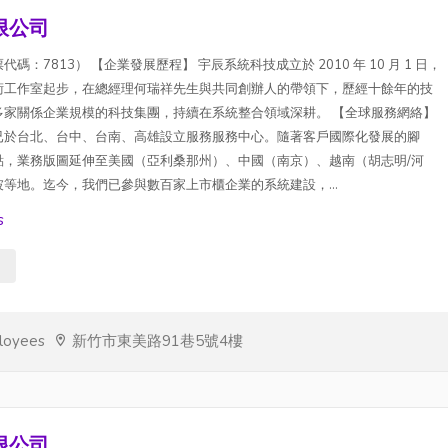
限公司
：7813） 【企業發展歷程】 宇辰系統科技成立於 2010 年 10 月 1 日，
術工作室起步，在總經理何瑞祥先生與共同創辦人的帶領下，歷經十餘年的技
多家關係企業規模的科技集團，持續在系統整合領域深耕。 【全球服務網絡】
已於台北、台中、台南、高雄設立服務服務中心。隨著客戶國際化發展的腳
點，業務版圖延伸至美國（亞利桑那州）、中國（南京）、越南（胡志明/河
等地。迄今，我們已參與數百家上市櫃企業的系統建設，...
s
s
loyees
新竹市東美路91巷5號4樓
限公司