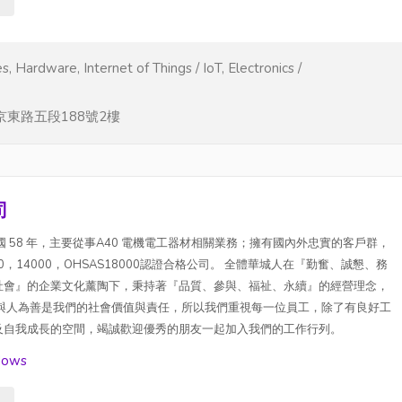
s
s, Hardware, Internet of Things / IoT, Electronics /
東路五段188號2樓
司
 58 年，主要從事A40 電機電工器材相關業務；擁有國內外忠實的客戶群，
0，14000，OHSAS18000認證合格公司。 全體華城人在『勤奮、誠懇、務
社會』的企業文化薰陶下，秉持著『品質、參與、福祉、永續』的經營理念，
本與人為善是我們的社會價值與責任，所以我們重視每一位員工，除了有良好工
及自我成長的空間，竭誠歡迎優秀的朋友一起加入我們的工作行列。
dows