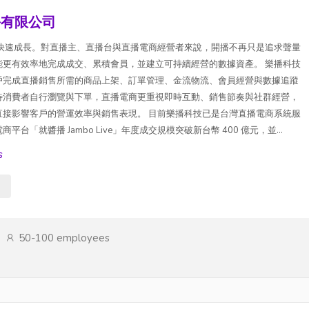
份有限公司
在快速成長。對直播主、直播台與直播電商經營者來說，開播不再只是追求聲量
能更有效率地完成成交、累積會員，並建立可持續經營的數據資產。 樂播科技
戶完成直播銷售所需的商品上架、訂單管理、金流物流、會員經營與數據追蹤
待消費者自行瀏覽與下單，直播電商更重視即時互動、銷售節奏與社群經營，
直接影響客戶的營運效率與銷售表現。 目前樂播科技已是台灣直播電商系統服
「就醬播 Jambo Live」年度成交規模突破新台幣 400 億元，並...
s
s
50-100 employees