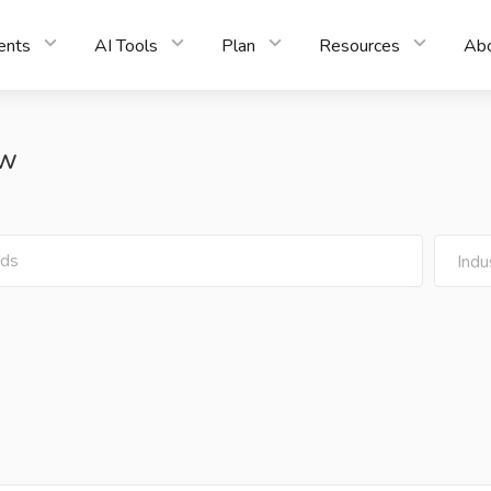
ents
AI Tools
Plan
Resources
Ab
ow
Indu