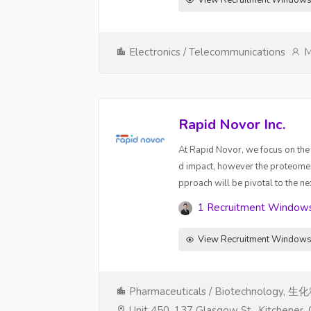
View Recruitment Window
Electronics / Telecommunications
M
Rapid Novor Inc.
At Rapid Novor, we focus on the 
d impact, however the proteome is
pproach will be pivotal to the ne
1 Recruitment Window
View Recruitment Window
Pharmaceuticals / Biotechnology
Unit 450, 137 Glasgow St., Kitchener,