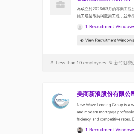
為成立於2026年3月的專業工
施工塔架吊裝與鷹架工程，並承
1 Recruitment Window
View Recruitment Window
Less than 10 employees
新竹縣寶
美商新浪股份有限公
New Wave Lending Group is a who
and modern mortgage professiona
fficiency, and competitive rates.
1 Recruitment Window